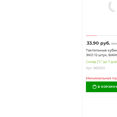
33.90
руб.
Опт
Тактильные куби
ЭКО 12 штук, BA
(БАМБОКС БЭБИ),
Склад ("С" до 7 дне
Арт: 665900
Минимальная парт
В КОРЗИН