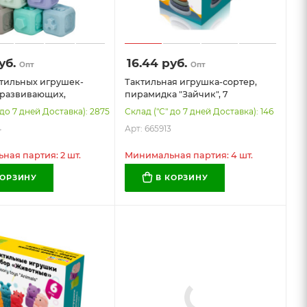
уб.
16.44
руб.
Опт
Опт
ктильных игрушек-
Тактильная игрушка-сортер,
 развивающих,
пирамидка "Зайчик", 7
 "Зайчик", кубики, 13
элементов, сенсорная
 до 7 дней Доставка): 2875
Склад ("С" до 7 дней Доставка): 146
в, ЭКО, BAMBOX BABY
развивающая, ЭКО, BAMBOX
4
Арт: 665913
 БЭБИ), 665914
BABY (БАМБОКС БЭБИ), 665913
ая партия: 2 шт.
Минимальная партия: 4 шт.
КОРЗИНУ
В КОРЗИНУ