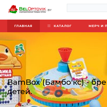
ГЛАВНАЯ
КАТАЛОГ
МЕРЧ И 
BamBox (Бамбо'кс) - бр
детей.