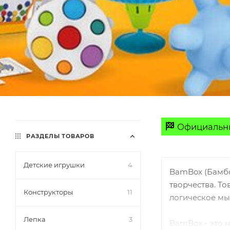
Официальны
РАЗДЕЛЫ ТОВАРОВ
Детские игрушки
4
BamBox (Бамбо
творчества. Т
Конструкторы
11
логическое мы
Лепка
3
BamBox - это 