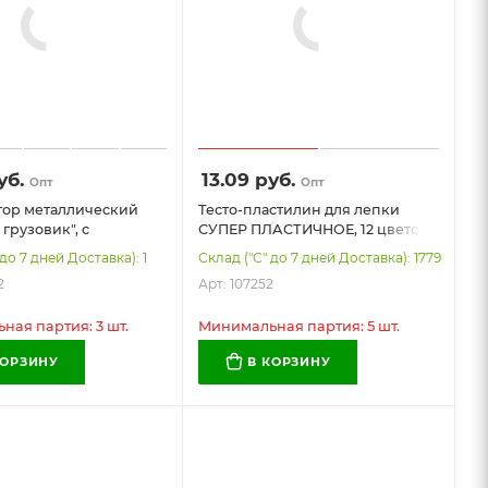
уб.
13.09
руб.
Опт
Опт
тор металлический
Тесто-пластилин для лепки
грузовик", с
СУПЕР ПЛАСТИЧНОЕ, 12 цветов,
ми деталями, 116
600 г, в пластиковом
до 7 дней Доставка): 1
Склад ("С" до 7 дней Доставка): 1779
в, BAMBOX
контейнере, формочки,
2
Арт: 107252
), 666362
BAMBOX (БАМБОКС), 107252
ая партия: 3 шт.
Минимальная партия: 5 шт.
КОРЗИНУ
В КОРЗИНУ