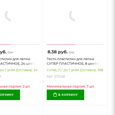
уб.
8.38
руб.
Опт
Опт
стилин для лепки
Тесто-пластилин для лепки
АСТИЧНОЕ, 24 цвета,
СУПЕР ПЛАСТИЧНОЕ, 8 цветов,
рышки-штампики,
400 г, крышки-штампики,
 до 7 дней Доставка): 24
Склад ("С" до 7 дней Доставка): 368
БАМБОКС), 107249
BAMBOX (БАМБОКС), 107248
9
Арт: 107248
ая партия: 2 шт.
Минимальная партия: 7 шт.
КОРЗИНУ
В КОРЗИНУ