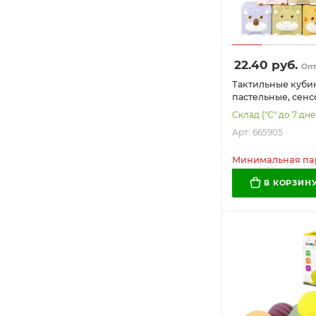
22.40
руб.
Оп
Тактильные куби
пастельные, сен
игрушки развива
Склад ("С" до 7 дне
штук, BAMBOX B
Арт: 665905
БЭБИ), 665905
Минимальная парт
В КОРЗИН