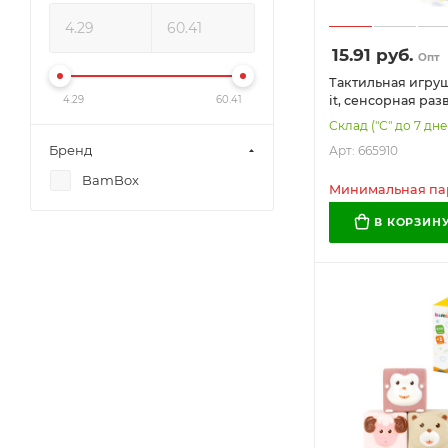
15.91
руб.
Опт
Тактильная игруш
it, сенсорная ра
4.29
60.41
ЭКО, BAMBOX BA
Склад ("С" до 7 дне
БЭБИ), 665910
Бренд
Арт: 665910
BamBox
Минимальная пар
В КОРЗИН