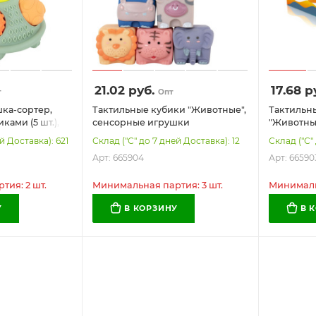
21.02
руб.
17.68
ру
т
Опт
ка-сортер,
Тактильные кубики "Животные",
Тактильн
ами (5 шт.),
сенсорные игрушки
"Животны
вающая, ЭКО,
развивающие, ЭКО, 6 штук,
развивающ
й Доставка): 621
Склад ("С" до 7 дней Доставка): 12
Склад ("С"
БАМБОКС
BAMBOX BABY (БАМБОКС
BAMBOX 
Арт: 665904
Арт: 66590
БЭБИ), 665904
БЭБИ), 66
ия: 2 шт.
Минимальная партия: 3 шт.
Минимальн
У
В КОРЗИНУ
В 