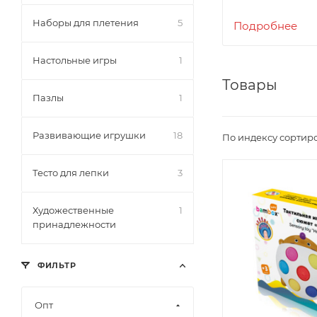
Наборы для плетения
5
BamBox - пост
Подробнее
Настольные игры
1
Товары
Пазлы
1
Развивающие игрушки
18
По индексу сортир
Тесто для лепки
3
Художественные
1
принадлежности
ФИЛЬТР
Опт