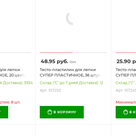
48.95
руб.
25.90
р
Опт
для лепки
Тесто-пластилин для лепки
Тесто-пла
Е, 20 цветов
СУПЕР ПЛАСТИЧНОЕ, 36 штук
СУПЕР ПЛ
вом ведерке,
(24 цвета + 12 базовых), 3600 г,
1200 г, к
ей Доставка): 3934
Склад ("С" до 7 дней Доставка): 12
Склад ("С"
OX (БАМБОКС),
BAMBOX (БАМБОКС), 107250
BAMBOX (
Арт: 107250
Арт: 10724
тия: 8 шт.
Минимальн
У
В КОРЗИНУ
В 