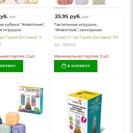
уб.
25.95
руб.
Опт
Опт
ые кубики "Животные",
Тактильные игрушки,
е игрушки
"Животные", сенсорные
ие, ЭКО, 12 штук,
развивающие, ЭКО, 9 штук,
 до 7 дней Доставка): 3
Склад ("С" до 7 дней Доставка): 157
BABY (БАМБОКС
BAMBOX BABY (БАМБОКС
7
Арт: 665906
5907
БЭБИ), 665906
ая партия: 2 шт.
Минимальная партия: 3 шт.
КОРЗИНУ
В КОРЗИНУ