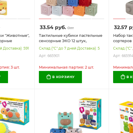
33.54
руб.
32.57
р
т
Опт
ки "Животные",
Тактильные кубики пастельные
Набор та
сорные
сенсорные ЭКО 12 штук,
сортеров
ющие, ЭКО, 6
BAMBOX BABY (БАМБОКС
пирамидка
й Доставка): 591
Склад ("С" до 7 дней Доставка): 5
Склад ("С"
ABY (БАМБОКС
БЭБИ), 665901
элементо
Арт: 665901
Арт: 66591
(БАМБОКС
ия: 3 шт.
Минимальная партия: 2 шт.
Минимальн
У
В КОРЗИНУ
В 