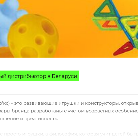
й дистрибьютор в Беларуси
'кс) - это развивающие игрушки и конструкторы, откр
овары бренда разработаны с учётом возрастных особенно
шление и креативность.
не просто игрушки, а философия, которая учит детей бы