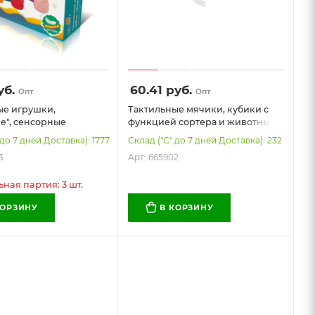
б.
60.41
руб.
Опт
Опт
ые игрушки,
Тактильные мячики, кубики с
е", сенсорные
функцией сортера и животные,
ие, ЭКО, 6 штук,
ЭКО, МЕГА НАБОР 20 штук,
 до 7 дней Доставка): 1777
Склад ("С" до 7 дней Доставка): 232
BABY (БАМБОКС
BAMBOX BABY (БАМБОКС
3
Арт: 665902
5903
БЭБИ), 665902
ая партия: 3 шт.
КОРЗИНУ
В КОРЗИНУ