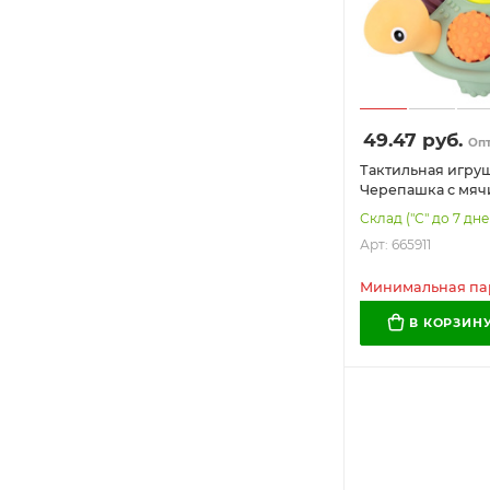
49.47
руб.
Оп
Тактильная игруш
Черепашка с мячик
сенсорная разви
Склад ("С" до 7 дне
BAMBOX BABY (
Арт: 665911
БЭБИ), 665911
Минимальная парт
В КОРЗИН