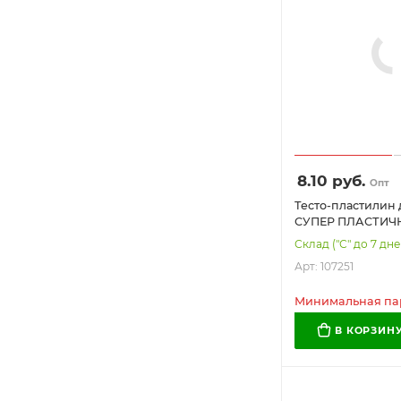
8.10
руб.
Опт
Тесто-пластилин 
СУПЕР ПЛАСТИЧНО
300 г, в пластико
Склад ("С" до 7 дн
формочки, BAMB
Арт: 107251
107251
Минимальная пар
В КОРЗИН