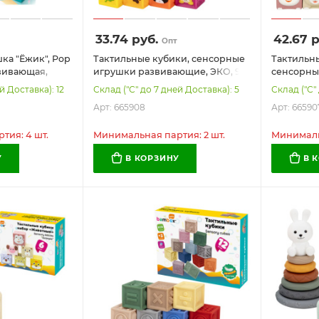
33.74
руб.
42.67
р
Опт
ка "Ёжик", Pop
Тактильные кубики, сенсорные
Тактильн
звивающая,
игрушки развивающие, ЭКО, 9
сенсорны
BY (БАМБОКС
штук, BAMBOX BABY (БАМБОКС
развивающ
й Доставка): 12
Склад ("С" до 7 дней Доставка): 5
Склад ("С"
БЭБИ), 665908
BAMBOX 
Арт: 665908
Арт: 66590
БЭБИ), 66
тия: 4 шт.
Минимальная партия: 2 шт.
Минимальн
У
В КОРЗИНУ
В 