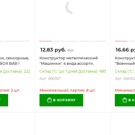
12.83
руб.
16.66
р
Опт
ки, сенсорные,
Конструктор металлический
Конструк
MBOX BABY
"Машинки" 4 вида ассорти,
"Военный 
 665900
BAMBOX (БАМБОКС), 666367
подвижны
й Доставка): 222
Склад ("С" до 7 дней Доставка): 1185
Склад ("С" 
элементо
Арт: 666367
Арт: 66636
(БАМБОКС
ия: 2 шт.
Минимальная партия: 8 шт.
Минимальн
У
В КОРЗИНУ
В 