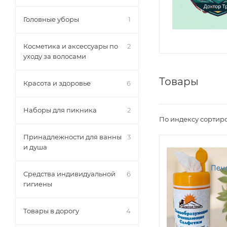
Головные уборы
1
Косметика и аксессуары по
2
уходу за волосами
Товары
Красота и здоровье
6
Наборы для пикника
2
По индексу сортир
Принадлежности для ванны
3
и душа
Средства индивидуальной
6
гигиены
Товары в дорогу
4