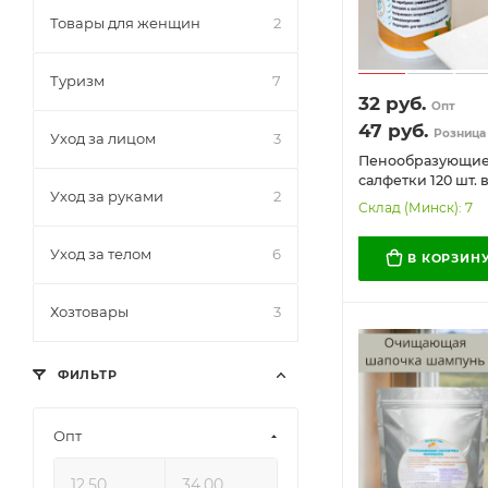
Товары для женщин
2
Туризм
7
32
руб.
Опт
47
руб.
Розница
Уход за лицом
3
Пенообразующи
салфетки 120 шт. в
Уход за руками
2
Гипоаллергенные
Склад (Минск): 7
забота о близких)
Уход за телом
6
В КОРЗИН
Хозтовары
3
ФИЛЬТР
Опт