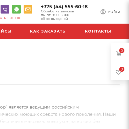
+375 (44) 555-60-18
Обработка заказов
ВОЙТИ
пн-пт: 9:00 - 18:00
АТЬ ЗВОНОК
сб-вс: выходной
ЕЙСЫ
КАК ЗАКАЗАТЬ
КОНТАКТЫ
0
0
ор” является ведущим российским
ических моющих средств нового поколения. Наши
обеспечить максимальный уход за кожей без
лает их идеальным решением для использования в