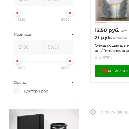
12.50
34.00
12.50
руб.
Опт
Розница
21
руб.
Розница
Очищающая шапо
шт. / Гипоаллергенна, для всех
типов волос (тури
Арт: 97914
близких)
21.00
50.00
ЗАПРОСИТ
Бренд
Доктор Трор
СПИСОК БРЕН