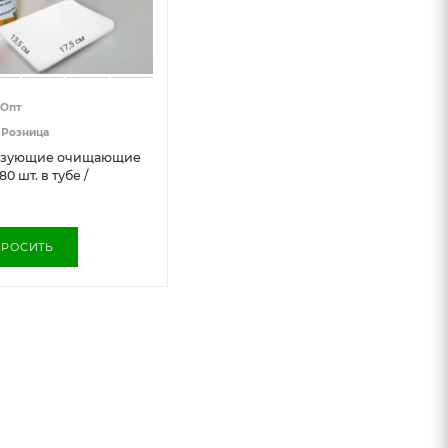
Опт
Розница
азующие очищающие
0 шт. в тубе /
генные (туризм,
близких)
ПРОСИТЬ