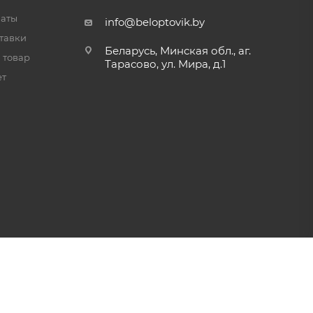
латы
info@beloptovik.by
тавки
Беларусь, Минская обл., аг.
 товар
Тарасово, ул. Мира, д.1
ет