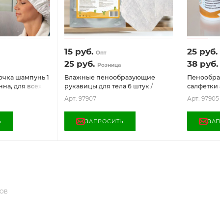
15
руб.
25
руб.
Опт
25
руб.
38
руб.
Розница
чка шампунь 1
Влажные пенообразующие
Пенообр
рукавицы для тела 6 штук /
салфетки 8
зм, забота о
Гипоаллергенные (туризм,
Гипоаллер
Арт: 97907
Арт: 97905
забота о близких)
забота о 
Ь
ЗАПРОСИТЬ
ЗА
ДОВ