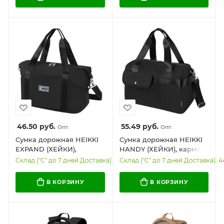
46.50
руб.
55.49
руб.
Опт
Опт
Сумка дорожная HEIKKI
Сумка дорожная HEIKKI
EXPAND (ХЕЙКИ),
HANDY (ХЕЙКИ), карман
трансформер, багажная
на молнии, багажная
Склад ("С" до 7 дней Доставка): 71
Склад ("С" до 7 дней Доставка): 4
лента, черная, 40,5х23х42
лента, черная, 38х16х25
см, 273875
см, 273874
В КОРЗИНУ
В КОРЗИНУ