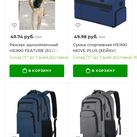
49.74
руб.
49.98
руб.
Опт
Опт
Рюкзак однолямочный
Сумка спортивная HEIKKI
HEIKKI FEATURE (ХЕЙКИ),
MOVE PLUS (ХЕЙКИ)
кодовый замок, USB-
отделение для обуви,
Склад ("С" до 7 дней Доставка): 375
Склад ("С" до 7 дней Доставка): 3
порт, черный, 32x16x6 см,
синяя, 28х50х23 см,
273900
273897
В КОРЗИНУ
В КОРЗИНУ