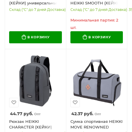
(ХЕЙКИ) универсальный,
HEIKKI SMOOTH (ХЕЙКИ),
2 отделения, отделение
2 отделения, хаки,
Склад ("С" до 7 дней Доставка): 35
Склад ("С" до 7 дней Доставка): 3
для ноутбука, черный,
35x20x8 см, 273920
46x31x19 см, 273894
Минимальная партия: 2
шт.
В КОРЗИНУ
В КОРЗИНУ
44.77
руб.
42.37
руб.
Опт
Опт
Рюкзак HEIKKI
Сумка спортивная HEIKKI
CHARACTER (ХЕЙКИ)
MOVE RENOWNED