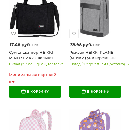
17.48
руб.
38.98
руб.
Опт
Опт
Сумка шоппер HEIKKI
Рюкзак HEIKKI PLANE
MINI (ХЕЙКИ), вельвет,
(ХЕЙКИ) универсальный,
25х20 см, черный, 272439
отделение для ноутбука,
Склад ("С" до 7 дней Доставка): 1183
Склад ("С" до 7 дней Доставка): 5
серый, 42х30х14 см,
273887
Минимальная партия: 2
шт.
В КОРЗИНУ
В КОРЗИНУ