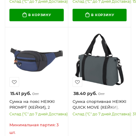
универсальный,
(ХЕЙКИ), отделение для
Склад ("С" до 7 дней Доставка): 702
Склад ("С" до 7 дней Доставка): 15
эргономичный, серый,
обуви, серая, 28x51x26 см,
43х31х13 см, 273917
273910
В КОРЗИНУ
В КОРЗИНУ
15.41
руб.
38.40
руб.
Опт
Опт
Сумка на пояс HEIKKI
Сумка спортивная HEIKKI
PROMPT (ХЕЙКИ), 2
QUICK MOVE (ХЕЙКИ),
отделения,
карман на молнии,
Склад ("С" до 7 дней Доставка): 79
Склад ("С" до 7 дней Доставка): 3
регулируемый ремень,
багажная лента, серая,
карман-антивор, синяя,
41х32х15 см, 273879
Минимальная партия: 3
37х14х5 см, 273927
шт.