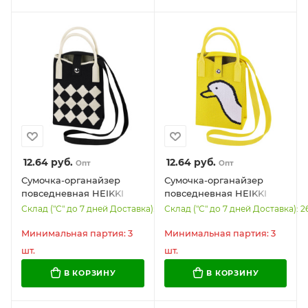
12.64
руб.
12.64
руб.
Опт
Опт
Сумочка-органайзер
Сумочка-органайзер
повседневная HEIKKI
повседневная HEIKKI
KNIT (ХЕЙКИ) кросс боди,
KNIT (ХЕЙКИ) кросс боди,
Склад ("С" до 7 дней Доставка): 5
Склад ("С" до 7 дней Доставка): 2
вязаная, 17х12х5 см,
вязаная, 17х12х5 см,
"Black&White", 273793
"Yellow goose", 273791
Минимальная партия: 3
Минимальная партия: 3
шт.
шт.
В КОРЗИНУ
В КОРЗИНУ