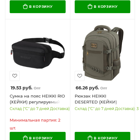
В КОРЗИНУ
В КОРЗИНУ
19.53
руб.
66.26
руб.
Опт
Опт
Сумка на пояс HEIKKI RIO
Рюкзак HEIKKI
(ХЕЙКИ) регулируемый
DESERTED (ХЕЙКИ)
ремень, черная, 28х16х9
универсальный, 3
Склад ("С" до 7 дней Доставка): 14
Склад ("С" до 7 дней Доставка): 3
см, 273886
отделения,
эргономичный, багажная
Минимальная партия: 2
лента, хаки, 47х33х17 см,
шт.
273877
В КОРЗИНУ
В КОРЗИНУ