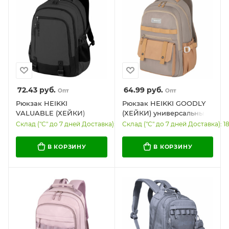
72.43
руб.
64.99
руб.
Опт
Опт
Рюкзак HEIKKI
Рюкзак HEIKKI GOODLY
VALUABLE (ХЕЙКИ)
(ХЕЙКИ) универсальный,
универсальный, 2
2 отделения, отделение
Склад ("С" до 7 дней Доставка): 54
Склад ("С" до 7 дней Доставка): 1
отделения, отделение
для ноутбука, бежевый,
для ноутбука, серый,
46x33x18 см, 273868
В КОРЗИНУ
В КОРЗИНУ
48x33x19 см, 273871