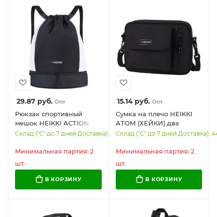
29.87
руб.
15.14
руб.
Опт
Опт
Рюкзак спортивный
Сумка на плечо HEIKKI
мешок HEIKKI ACTION
ATOM (ХЕЙКИ) два
(ХЕЙКИ) с отделением
кармана, черная, 17х22х6
Склад ("С" до 7 дней Доставка): 1
Склад ("С" до 7 дней Доставка): 4
для обуви,
см, 272633
вентилируемые стенки,
Минимальная партия: 2
Минимальная партия: 2
45х34 см, "Total black",
шт.
шт.
273455
В КОРЗИНУ
В КОРЗИНУ