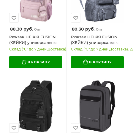
80.30
руб.
80.30
руб.
Опт
Опт
Рюкзак HEIKKI FUSION
Рюкзак HEIKKI FUSION
(ХЕЙКИ) универсальный,
(ХЕЙКИ) универсальный,
2 отделения, отделение
отделение для ноутбука,
Склад ("С" до 7 дней Доставка): 10
Склад ("С" до 7 дней Доставка): 2
для ноутбука, c
с КОШЕЛЬКОМ, лаванда,
КОШЕЛЬКОМ, пыльная
44х31х14 см, 273865
В КОРЗИНУ
В КОРЗИНУ
роза, 44х31х14 см, 273867