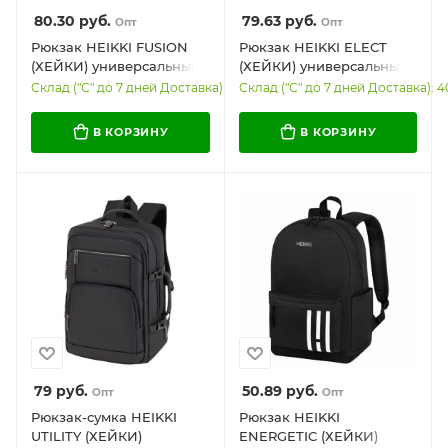
80.30
руб.
79.63
руб.
Опт
Опт
Рюкзак HEIKKI FUSION
Рюкзак HEIKKI ELECT
(ХЕЙКИ) универсальный,
(ХЕЙКИ) универсальный,
отделение для ноутбука,
отделение для ноутбука,
Склад ("С" до 7 дней Доставка): 21
Склад ("С" до 7 дней Доставка): 4
с КОШЕЛЬКОМ, черный,
USB-порт, серый,
44х31х14 см, 273864
44х30х16 см, 273863
В КОРЗИНУ
В КОРЗИНУ
79
руб.
50.89
руб.
Опт
Опт
Рюкзак-сумка HEIKKI
Рюкзак HEIKKI
UTILITY (ХЕЙКИ)
ENERGETIC (ХЕЙКИ)