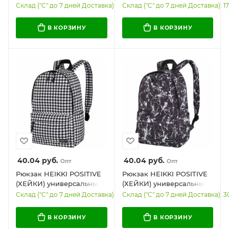
универсальный, 2
универсальный,
Склад ("С" до 7 дней Доставка): 1
Склад ("С" до 7 дней Доставка): 17
отделения, отделение
эргономичный, "Strips",
для ноутбука, USB-порт,
черный, 43х30х16 см,
В КОРЗИНУ
В КОРЗИНУ
45х31х18 см, 273861
273860
40.04
руб.
40.04
руб.
Опт
Опт
Рюкзак HEIKKI POSITIVE
Рюкзак HEIKKI POSITIVE
(ХЕЙКИ) универсальный,
(ХЕЙКИ) универсальный,
карман-антивор,
карман-антивор,
Склад ("С" до 7 дней Доставка): 126
Склад ("С" до 7 дней Доставка): 3
"Houndstooth", 42х28х14
"Spatter", 42х28х14 см,
см, 273857
273854
В КОРЗИНУ
В КОРЗИНУ