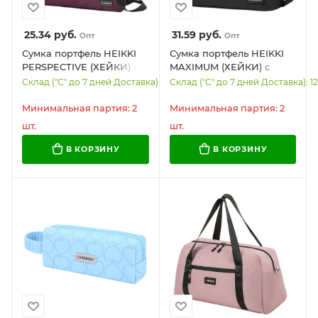
25.34
руб.
31.59
руб.
Опт
Опт
Сумка портфель HEIKKI
Сумка портфель HEIKKI
PERSPECTIVE (ХЕЙКИ) с
MAXIMUM (ХЕЙКИ) с
отделением для ноутбука
отделением для ноутбука
Склад ("С" до 7 дней Доставка): 6
Склад ("С" до 7 дней Доставка): 12
15,6", бордовая, 28х39х3
17,3", черная с серой
см, 272596
вставкой, 34х44х6 см,
Минимальная партия: 2
Минимальная партия: 2
272590
шт.
шт.
В КОРЗИНУ
В КОРЗИНУ