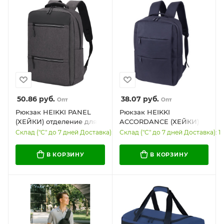
50.86
руб.
38.07
руб.
Опт
Опт
Рюкзак HEIKKI PANEL
Рюкзак HEIKKI
(ХЕЙКИ) отделение для
ACCORDANCE (ХЕЙКИ)
ноутбука, USB-порт,
универсальный,
Склад ("С" до 7 дней Доставка): 594
Склад ("С" до 7 дней Доставка): 1
багажная лента, серый,
отделение для ноутбука,
44x30x13 см, 273903
черный, 41х30x12 см,
В КОРЗИНУ
В КОРЗИНУ
273901