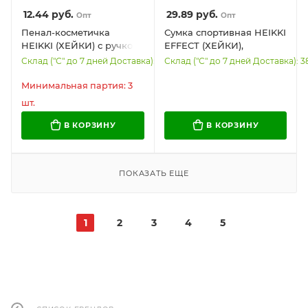
12.44
руб.
29.89
руб.
Опт
Опт
Пенал-косметичка
Сумка спортивная HEIKKI
HEIKKI (ХЕЙКИ) с ручкой,
EFFECT (ХЕЙКИ),
1 отделение, стеганый
металлическая
Склад ("С" до 7 дней Доставка): 768
Склад ("С" до 7 дней Доставка): 3
полиэстер, 21х8х5 см,
фурнитура, пыльная
голубой, 273607
роза, 26x48x21 см, 272624
Минимальная партия: 3
шт.
В КОРЗИНУ
В КОРЗИНУ
ПОКАЗАТЬ ЕЩЕ
1
2
3
4
5