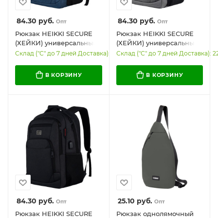
84.30
руб.
84.30
руб.
Опт
Опт
Рюкзак HEIKKI SECURE
Рюкзак HEIKKI SECURE
(ХЕЙКИ) универсальный,
(ХЕЙКИ) универсальный,
2 отделения, отделение
2 отделения, отделение
Склад ("С" до 7 дней Доставка): 276
Склад ("С" до 7 дней Доставка): 2
для ноутбука, синий,
для ноутбука, серый,
46x31x19 см, 273896
46x31x19 см, 273895
В КОРЗИНУ
В КОРЗИНУ
84.30
руб.
25.10
руб.
Опт
Опт
Рюкзак HEIKKI SECURE
Рюкзак однолямочный