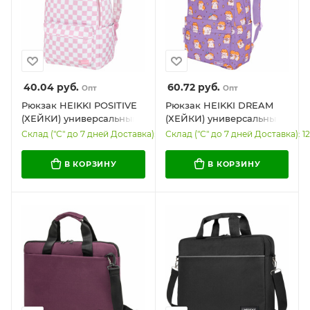
40.04
руб.
60.72
руб.
Опт
Опт
Рюкзак HEIKKI POSITIVE
Рюкзак HEIKKI DREAM
(ХЕЙКИ) универсальный,
(ХЕЙКИ) универсальный,
карман-антивор, "Pastel
с карманом для
Склад ("С" до 7 дней Доставка): 960
Склад ("С" до 7 дней Доставка): 1
Chess", 42х28х14 см,
ноутбука, эргономичный,
273856
"Hamster", 42х26х14 см,
В КОРЗИНУ
В КОРЗИНУ
273850