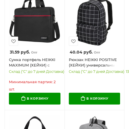
31.59
руб.
40.04
руб.
Опт
Опт
Сумка портфель HEIKKI
Рюкзак HEIKKI POSITIVE
MAXIMUM (ХЕЙКИ) с
(ХЕЙКИ) универсальный,
отделением для ноутбука
карман-антивор,
Склад ("С" до 7 дней Доставка): 1821
Склад ("С" до 7 дней Доставка): 1
17,3", черная с красной
Checkered, 42х28х14 см,
вставкой, 34х44х6 см,
272547
Минимальная партия: 2
272591
шт.
В КОРЗИНУ
В КОРЗИНУ