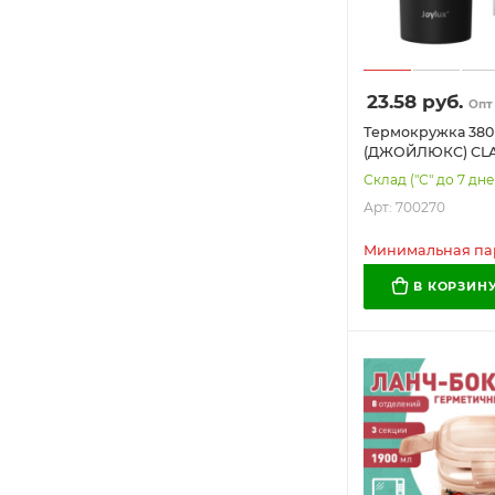
23.58
руб.
Опт
Термокружка 380
(ДЖОЙЛЮКС) CLA
нержавеющая ста
Склад ("С" до 7 дне
черный матовый,
Арт: 700270
Минимальная парт
В КОРЗИН