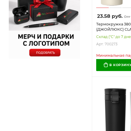
23.58
руб.
Опт
Термокружка 380
(ДЖОЙЛЮКС) CLA
нержавеющая ста
Склад ("С" до 7 дне
бежевый с принт
Арт: 700273
Минимальная парт
В КОРЗИН