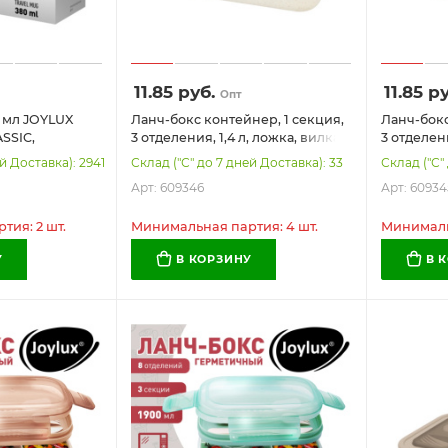
11.85
руб.
11.85
ру
Опт
 мл JOYLUX
Ланч-бокс контейнер, 1 секция,
Ланч-бокс
SSIC,
3 отделения, 1,4 л, ложка, вилка,
3 отделени
ль SUS304,
8х21х14 см, бежевый, JOYLUX
8х21х14 с
й Доставка): 2941
Склад ("С" до 7 дней Доставка): 33
Склад ("С"
 700270
ECO, 609346
ECO, 6093
Арт: 609346
Арт: 60934
ия: 2 шт.
Минимальная партия: 4 шт.
Минимальн
У
В КОРЗИНУ
В 