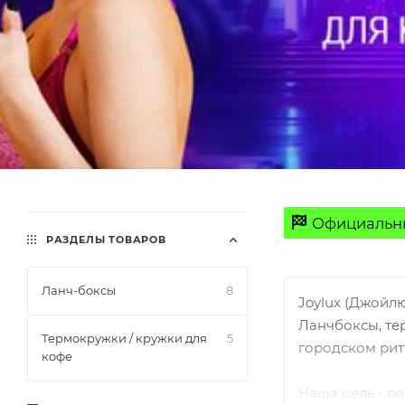
Официальны
РАЗДЕЛЫ ТОВАРОВ
Ланч-боксы
8
Joylux (Джойл
Ланчбоксы, те
Термокружки / кружки для
5
городском рит
кофе
Наша цель - р