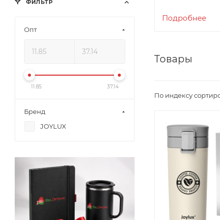
ФИЛЬТР
Joylux - комф
Подробнее
Опт
Товары
11.85
37.14
По индексу сортир
Бренд
JOYLUX