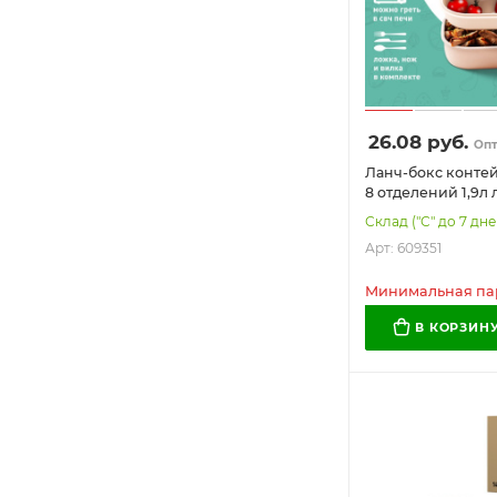
26.08
руб.
Оп
Ланч-бокс конте
8 отделений 1,9л 
нож 10х21х14см 
Склад ("С" до 7 дне
JOYLUX, 609351
Арт: 609351
Минимальная парт
В КОРЗИН