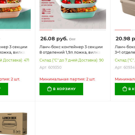
26.08
руб.
20.98
р
т
Опт
йнер 3 секции
Ланч-бокс контейнер 3 секции
Ланч-бокс
ложка, вилка,
8 отделений 1,9л ложка, вилка,
3+1 отдел
персиковый
нож 10х21х14см мятный JOYLUX,
7х21х14см
й Доставка): 471
Склад ("С" до 7 дней Доставка): 90
Склад ("С"
609350
609349
Арт: 609350
Арт: 60934
ия: 2 шт.
Минимальная партия: 2 шт.
Минимальн
У
В КОРЗИНУ
В 