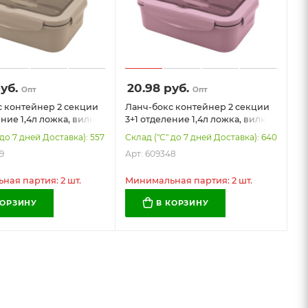
уб.
20.98
руб.
Опт
Опт
 контейнер 2 секции
Ланч-бокс контейнер 2 секции
ение 1,4л ложка, вилка
3+1 отделение 1,4л ложка, вилка
, бежевый JOYLUX,
7х21х14см, розовый JOYLUX,
 до 7 дней Доставка): 557
Склад ("С" до 7 дней Доставка): 640
609348
9
Арт: 609348
ая партия: 2 шт.
Минимальная партия: 2 шт.
КОРЗИНУ
В КОРЗИНУ