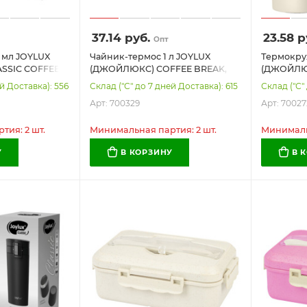
37.14
руб.
23.58
р
Опт
 мл JOYLUX
Чайник-термос 1 л JOYLUX
Термокру
SSIC COFFEE,
(ДЖОЙЛЮКС) COFFEE BREAK,
(ДЖОЙЛЮК
ль SUS304,
нержавеющая сталь SUS304,
нержавею
й Доставка): 556
Склад ("С" до 7 дней Доставка): 615
Склад ("С"
ом, 700273
заварник/сито, бежевый
бежевый с
Арт: 700329
Арт: 70027
матовый, 700329
ия: 2 шт.
Минимальная партия: 2 шт.
Минимальн
У
В КОРЗИНУ
В 