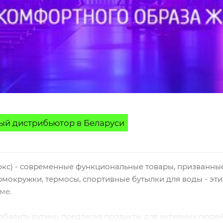
й дистрибьютор в Беларуси
юкс) - современные функциональные товары, призванные
рмокружки, термосы, спортивные бутылки для воды - эти
ме.
азбавить рутину, предлагая продукты для активных люде