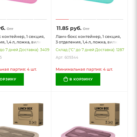
б.
11.85
руб.
Опт
Опт
 контейнер, 1 секция,
Ланч-бокс контейнер, 1 секция,
я, 1,4 л, ложка, вилка,
3 отделения, 1,4 л, ложка, вилка,
м, розовый, JOYLUX
8х21х14 см, мятный, JOYLUX ECO,
 до 7 дней Доставка): 3409
Склад ("С" до 7 дней Доставка): 1287
45
609344
5
Арт: 609344
ая партия: 4 шт.
Минимальная партия: 4 шт.
КОРЗИНУ
В КОРЗИНУ