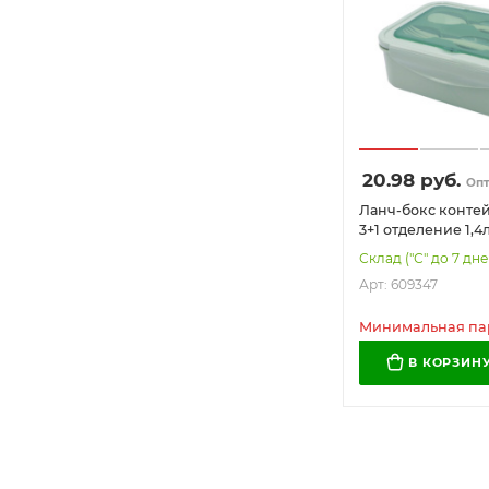
20.98
руб.
Оп
Ланч-бокс конте
3+1 отделение 1,4
7х21х14см, мятны
Склад ("С" до 7 дне
609347
Арт: 609347
Минимальная парт
В КОРЗИН