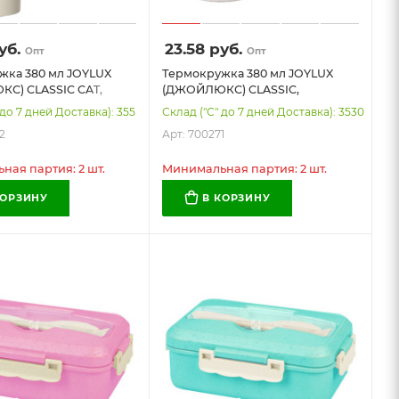
уб.
23.58
руб.
Опт
Опт
жка 380 мл JOYLUX
Термокружка 380 мл JOYLUX
С) CLASSIC CAT,
(ДЖОЙЛЮКС) CLASSIC,
щая сталь SUS304,
нержавеющая сталь SUS304,
 до 7 дней Доставка): 355
Склад ("С" до 7 дней Доставка): 3530
 принтом, 700272
белый матовый, 700271
2
Арт: 700271
ая партия: 2 шт.
Минимальная партия: 2 шт.
КОРЗИНУ
В КОРЗИНУ