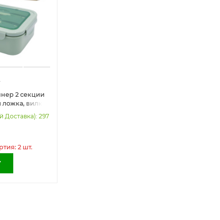
т
йнер 2 секции
л ложка, вилка
й JOYLUX,
й Доставка): 297
ия: 2 шт.
У