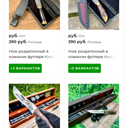
руб.
руб.
Опт
Опт
290
руб.
390
руб.
Розница
Розница
Нож разделочный в
Нож разделочный в
кожаном футляре Кизляр
кожаном футляре Кизляр
России Дамасская сталь
России Дамасская сталь /
цветная рукоять
+5 ВАРИАНТОВ
+5 ВАРИАНТОВ
карельская береза