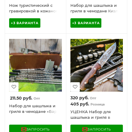
Нож туристический с
Набор для шашлыка и
гравировкой в кожаном
гриля в чемодане Кизляр
футляре Кизляр России
Царский №8, 16
предметов
+3 ВАРИАНТА
+3 ВАРИАНТА
320
руб.
211.50
руб.
Опт
Опт
405
руб.
Розница
Набор для шашлыка и
гриля в чемодане «Барс»
УЦЕНКА Набор для
16 предметов
шашлыка и гриля в
чемодане Кизляр России
18 предметов Рысь
ЗАПРОСИТЬ
ЗАПРОСИТЬ