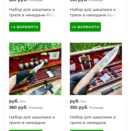
Розница
Розница
Набор для шашлыка и
Набор для шашлыка и
гриля в чемодане Россия
гриля в чемодане Кизляр
Кизляр 10 предметов
Царский №8, 16
предметов с подставкой
+4 ВАРИАНТА
+4 ВАРИАНТА
для горячего
руб.
руб.
Опт
Опт
360
руб.
350
руб.
Розница
Розница
Набор для шашлыка и
Набор для шашлыка и
гриля в чемодане
гриля в чемодане
Царский №2 Кизляр
Царский №9 Кизляр