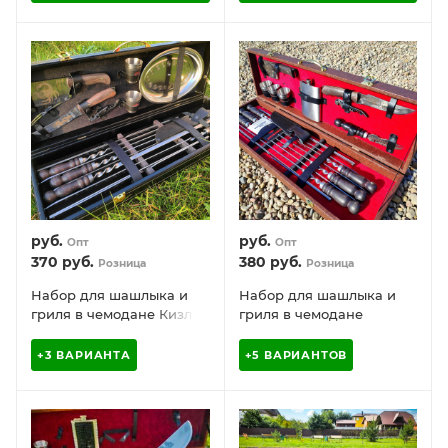
предметов
предметов
руб.
руб.
Опт
Опт
370
руб.
380
руб.
Розница
Розница
Набор для шашлыка и
Набор для шашлыка и
гриля в чемодане Кизляр
гриля в чемодане
Царский №8, 16
Царский №7 Кизляр
предметов с
России, 19 предметов
+3 ВАРИАНТА
+5 ВАРИАНТОВ
декоративной строчкой