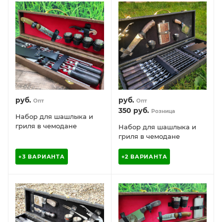
руб.
руб.
Опт
Опт
350
руб.
Розница
Набор для шашлыка и
гриля в чемодане
Набор для шашлыка и
Царский №4.2 Кизляр
гриля в чемодане
России 13 предметов
Царский №11 Гранд
Кизляр России, 20
+3 ВАРИАНТА
+2 ВАРИАНТА
предметов