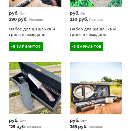
руб.
руб.
Опт
Опт
290
руб.
230
руб.
Розница
Розница
Набор для шашлыка и
Набор для шашлыка и
гриля в чемодане
гриля в чемодане
Царский №5 Кизляр
Царский №6 Кизляр
России 13 предметов
России 11 предметов
+5 ВАРИАНТОВ
+5 ВАРИАНТОВ
руб.
руб.
Опт
Опт
125
руб.
355
руб.
Розница
Розница