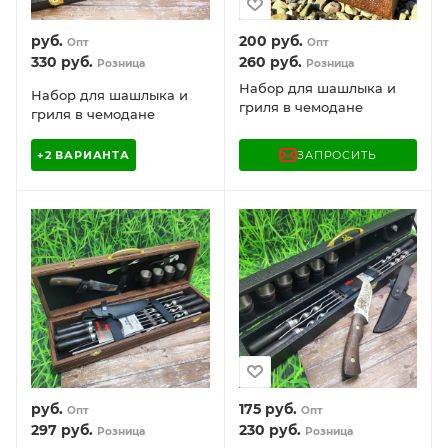
руб.
200
руб.
Опт
Опт
330
руб.
260
руб.
Розница
Розница
Набор для шашлыка и
Набор для шашлыка и
гриля в чемодане
гриля в чемодане
Царский №4.1 Кизляр
Царский №5.2 Кизляр
России, 14 предметов
России, 14 предметов
ЗАПРОСИТЬ
+2 ВАРИАНТА
руб.
175
руб.
Опт
Опт
297
руб.
230
руб.
Розница
Розница