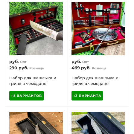
руб.
руб.
Опт
Опт
290
руб.
469
руб.
Розница
Розница
Набор для шашлыка и
Набор для шашлыка и
гриля в чемодане
гриля в чемодане
Царский №4 Кизляр
Королевский №1 Кизляр
России, 15 предметов
России, 30 предметов
+5 ВАРИАНТОВ
+3 ВАРИАНТА