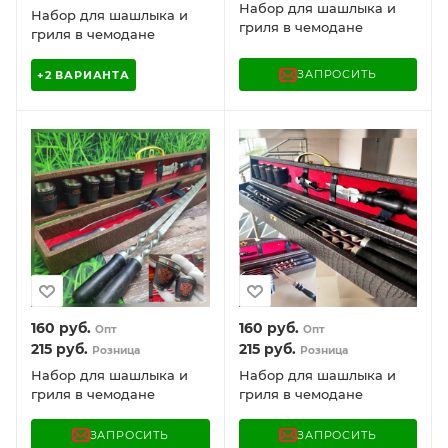
Набор для шашлыка и
Набор для шашлыка и
гриля в чемодане
гриля в чемодане
Царский №6.3 Элит
Царский №4 Кизляр
Кизляр России, 11
России, 14 предметов с
ЗАПРОСИТЬ
+2 ВАРИАНТА
предметов
декоративной строчкой
160
руб.
160
руб.
Опт
Опт
215
руб.
215
руб.
Розница
Розница
Набор для шашлыка и
Набор для шашлыка и
гриля в чемодане
гриля в чемодане
Царский №6.2 Элит
Царский №6.1 Элит
Кизляр России, 11
Кизляр России, 10
ЗАПРОСИТЬ
ЗАПРОСИТЬ