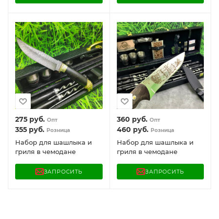
275
руб.
360
руб.
Опт
Опт
355
руб.
460
руб.
Розница
Розница
Набор для шашлыка и
Набор для шашлыка и
гриля в чемодане
гриля в чемодане
Царский №6.1 Кизляр
Царский №7 Кизляр
России Дамасская сталь
России 20 предметов
ЗАПРОСИТЬ
ЗАПРОСИТЬ
11 предметов