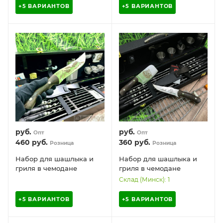
России, 18 предметов
России, 16 предметов
+5 ВАРИАНТОВ
+5 ВАРИАНТОВ
руб.
руб.
Опт
Опт
460
руб.
360
руб.
Розница
Розница
Набор для шашлыка и
Набор для шашлыка и
гриля в чемодане
гриля в чемодане
Царский №7 Кизляр
Царский №3 Кизляр
Склад (Минск): 1
России 21 предмет
России, 21 предмет с
барбекю для рыбы
+5 ВАРИАНТОВ
+5 ВАРИАНТОВ