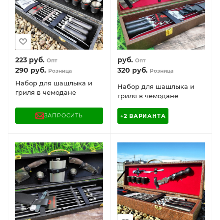
223
руб.
руб.
Опт
Опт
290
руб.
320
руб.
Розница
Розница
Набор для шашлыка и
Набор для шашлыка и
гриля в чемодане
гриля в чемодане
Царский №10.1 Кизляр
Царский №9.1 Кизляр
России, 15 предметов
России, 14 предметов
ЗАПРОСИТЬ
+2 ВАРИАНТА