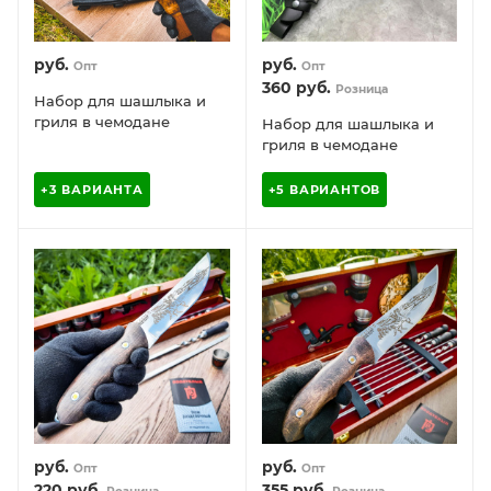
руб.
руб.
Опт
Опт
360
руб.
Розница
Набор для шашлыка и
гриля в чемодане
Набор для шашлыка и
«Царский» 13 предметов
гриля в чемодане
Царский №10 Кизляр
России, 15 предметов
+3 ВАРИАНТА
+5 ВАРИАНТОВ
руб.
руб.
Опт
Опт
220
руб.
355
руб.