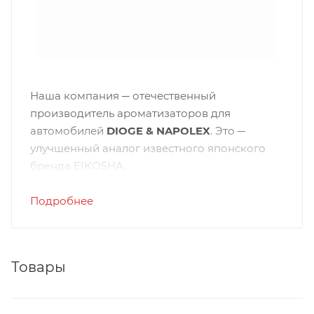
Наша компания ─ отечественный
производитель ароматизаторов для
автомобилей
DIOGE & NAPOLEX
. Это ─
улучшенный аналог известного японского
бренда EIKOSHA.
Подробнее
Особенности торговой
марки
Изготавливаем автоаксессуары по
Товары
разработанным в Японии технологиям.
Используем созданную в стране восходящего