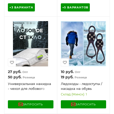
до 17" DF-XM01
сверхпрочный!
(Крепления в комплекте)
+3 ВАРИАНТА
+5 ВАРИАНТОВ
270х140 см
27
руб.
10
руб.
Опт
Опт
50
руб.
19
руб.
Розница
Розница
Универсальная накидка
Ледоходы - ледоступы /
- чехол для лобового
насадка на обувь
стекла и зеркал заднего
противоскользящая
Склад (Минск): 1
вида на автомобиль /
"Комфорт на льду",
тент - накидка / защита
качество "Премиум", 10
ЗАПРОСИТЬ
ЗАПРОСИТЬ
от любых осадков,
металлических шипов
солнца /
(38-50 размер)