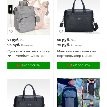
71
руб.
56
руб.
Опт
Опт
95
руб.
75
руб.
Розница
Розница
Сумка-рюкзак на коляску
Мужской классический
№1 "Premium Class" для
портфель Jeep Buluo для
мамы и ребёнка с
документов (отделение
непромокаемым
для гаджетов до 17
ЗАПРОСИТЬ
ЗАПРОСИТЬ
отделением
дюймов)