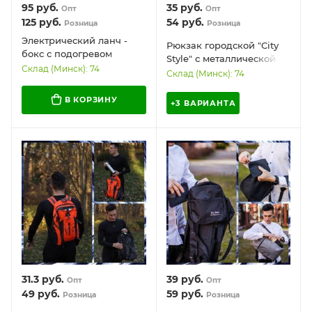
95
руб.
35
руб.
Опт
Опт
125
руб.
54
руб.
Розница
Розница
Электрический ланч -
Рюкзак городской "City
бокс с подогревом
Style" с металлической
Electric LUNCH BOX DFC-
Склад (Минск): 74
ручкой и отделением для
Склад (Минск): 74
C21 (питание от сетевого
ноутбука DF-LV01
или автомобильного
В КОРЗИНУ
+3 ВАРИАНТА
адаптера)
31.3
руб.
39
руб.
Опт
Опт
49
руб.
59
руб.
Розница
Розница