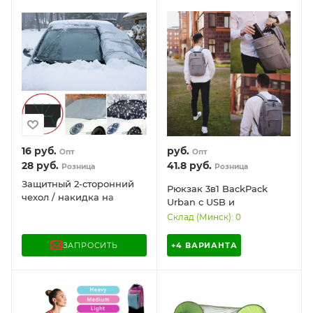
светоотражающий 240 х
148 см.
16
руб.
руб.
Опт
Опт
28
руб.
41.8
руб.
Розница
Розница
Защитный 2-сторонний
Рюкзак 3в1 BackPack
чехол / накидка на
Urban с USB и
магнитах на лобовое
отделением для ноутбука
Склад (Минск): 0
стекло Winter Windshield
до 17" DFBK01
Cover 170 х 120 см
ЗАПРОСИТЬ
+4 ВАРИАНТА
(размер XL) (защита от
снега / льда / пыли /
солнца)