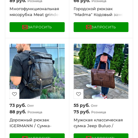
89
руб.
66
руб.
Розница
Розница
Многофункциональная
Городской рюкзак
мясорубка Meat grinder -
"Madma" Кодовый замок
1888 (2 скорости, 4 ножа,
/ отделение для ноутбука
металлическая чаша 3 л).
до 17" / USB порт
ЗАПРОСИТЬ
ЗАПРОСИТЬ
Молния
73
руб.
55
руб.
Опт
Опт
88
руб.
75
руб.
Розница
Розница
Дорожный рюкзак
Мужская классическая
IGERMANN / Сумка-
сумка Jeep Buluo /
трансформер ( Объем
Отделение для гаджетов
XXL, экокожа) Отделение
до 17 дюймов