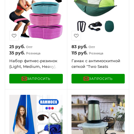
25
руб.
83
руб.
Опт
Опт
35
руб.
115
руб.
Розница
Розница
Набор фитнес-резинок
Гамак с антимоскитной
(Light, Medium, Heavy), 3
сеткой "Two Seats
штуки в наборе
Hammock" Двухместный
(270х140 см)
ЗАПРОСИТЬ
ЗАПРОСИТЬ