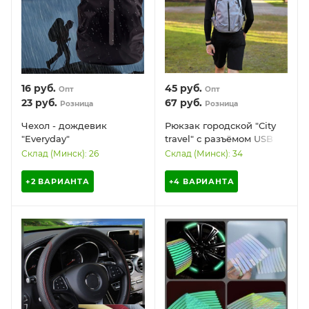
16
руб.
45
руб.
Опт
Опт
23
руб.
67
руб.
Розница
Розница
Чехол - дождевик
Рюкзак городской "City
"Everyday"
travel" с разъёмом USB и
двухсторонний /
отделением для ноутбука
Склад (Минск): 26
Склад (Минск): 34
светоотражающий /
DF-ZZ01
размер М-L (25-50
+2 ВАРИАНТА
+4 ВАРИАНТА
литров)