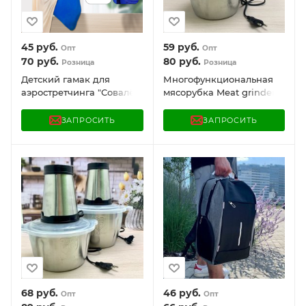
45
руб.
59
руб.
Опт
Опт
70
руб.
80
руб.
Розница
Розница
Детский гамак для
Многофункциональная
аэростретчинга "Совалёт"
мясорубка Meat grinder-
(йога, аэрогимнастика,
1888 (2 скорости, 4 ножа,
развитие ловкости и
металлическая чаша 2 л).
ЗАПРОСИТЬ
ЗАПРОСИТЬ
координации)
Молния
68
руб.
46
руб.
Опт
Опт