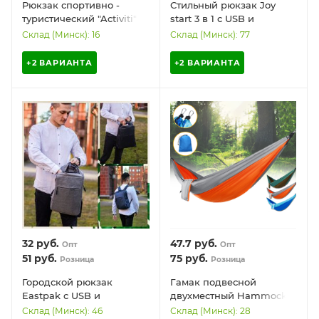
Рюкзак спортивно -
Стильный рюкзак Joy
туристический "Activiti"
start 3 в 1 с USB и
(30 литров) DF-HW01
отделением для ноутбука
Склад (Минск): 16
Склад (Минск): 77
до 17" DF-21016 (рюкзак +
сумка + кошелек)
+2 ВАРИАНТА
+2 ВАРИАНТА
32
руб.
47.7
руб.
Опт
Опт
51
руб.
75
руб.
Розница
Розница
Городской рюкзак
Гамак подвесной
Eastpak с USB и
двухместный Hammock
отделением для ноутбука
Swing Ультралёгкий и
Склад (Минск): 46
Склад (Минск): 28