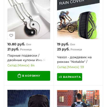
10.80
руб.
19
руб.
Опт
Опт
21
руб.
25
руб.
Розница
Розница
Парные подвески /
Чехол - дождевик на
двойные кулоны Инь Ян
рюкзак "Notable" /
на цепочке
Склад (Минск): 84
светоотражающий,
Склад (Минск): 59
водоотталкивающий /
размер М-L (25-50
В КОРЗИНУ
+3 ВАРИАНТА
литров)