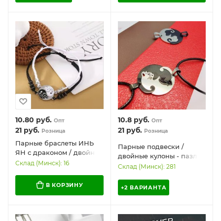
10.80
руб.
10.8
руб.
Опт
Опт
21
руб.
21
руб.
Розница
Розница
Парные браслеты ИНЬ
Парные подвески /
ЯН с драконом / двойной
двойные кулоны - пазлы
браслет / черный и
Склад (Минск): 16
/ котики Инь Ян /
Склад (Минск): 281
белый
собачки Инь Ян
В КОРЗИНУ
+2 ВАРИАНТА