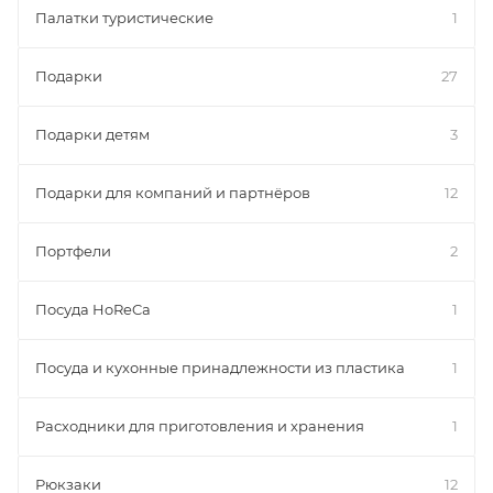
Палатки туристические
1
любому современному молодому человеку
независимо от рода занятий и возраста.
Подарки
27
Подарки детям
3
Подарки для компаний и партнёров
12
Портфели
2
Посуда HoReCa
1
Посуда и кухонные принадлежности из пластика
1
Расходники для приготовления и хранения
1
Рюкзаки
12