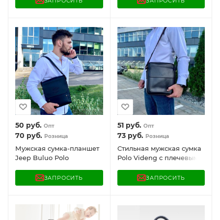
ЗАПРОСИТЬ
ЗАПРОСИТЬ
для ноутбука до 20"
50
руб.
51
руб.
Опт
Опт
70
руб.
73
руб.
Розница
Розница
Мужская cумка-планшет
Стильная мужская сумка
Jeep Buluo Polo
Polo Videng с плечевым
ремнем
ЗАПРОСИТЬ
ЗАПРОСИТЬ