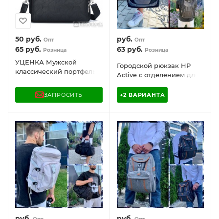
50
руб.
руб.
Опт
Опт
65
руб.
63
руб.
Розница
Розница
УЦЕНКА Мужской
Городской рюкзак HP
классический портфель
Active с отделением для
Jeep Buluo для
ноутбука до 19.70″
документов (отделение
ЗАПРОСИТЬ
+2 ВАРИАНТА
для гаджетов до 17
дюймов)
руб.
руб.