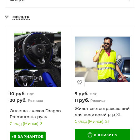
ФИЛЬТР
10
руб.
5
руб.
Опт
Опт
20
руб.
11
руб.
Розница
Розница
Жилет светоотражающий
Оплетка - чехол Dragon
для водителей р-р XL
Premium на руль
Склад (Минск): 21
автомобиля (37-39 см)
Склад (Минск): 3
В КОРЗИНУ
+5 ВАРИАНТОВ