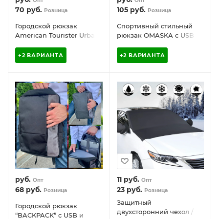
Опт
Опт
70
руб.
105
руб.
Розница
Розница
Городской рюкзак
Спортивный стильный
American Tourister Urban
рюкзак OMASKA с USB /
/ Сумка-трансформер
термо / непромокаемое
(Форма цилиндр)
отделение
+2 ВАРИАНТА
+2 ВАРИАНТА
руб.
11
руб.
Опт
Опт
68
руб.
23
руб.
Розница
Розница
Защитный
Городской рюкзак
двухсторонний чехол /
“BACKPACK” с USB и