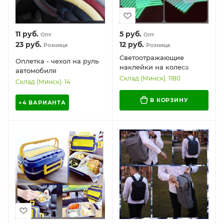
11
руб.
5
руб.
Опт
Опт
23
руб.
12
руб.
Розница
Розница
Светоотражающие
Оплетка - чехол на руль
наклейки на колеса
автомобиля
автомобиля / скутера /
Склад (Минск): 1180
классический, экокожа с
Склад (Минск): 14
велосипеда, набор 20
перфорацией, М 37-39 см
штук
В КОРЗИНУ
+4 ВАРИАНТА