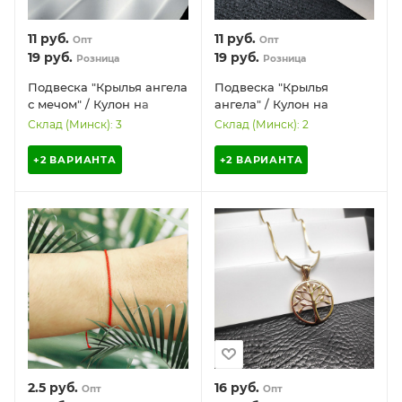
11
руб.
11
руб.
Опт
Опт
19
руб.
19
руб.
Розница
Розница
Подвеска "Крылья ангела
Подвеска "Крылья
с мечом" / Кулон на
ангела" / Кулон на
цепочке / Украшение
цепочке / Украшение
Склад (Минск): 3
Склад (Минск): 2
женское на шею
женское на шею
+2 ВАРИАНТА
+2 ВАРИАНТА
2.5
руб.
16
руб.
Опт
Опт