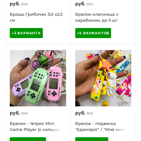
руб.
руб.
Опт
Опт
Брошь Грибочек 3,0 х2,5
Брелок-ключница с
см
карабином, до 5 шт
+2 ВАРИАНТА
+5 ВАРИАНТОВ
руб.
руб.
Опт
Опт
Брелок - тетрис Mini
Брелок - подвеска
Game Player (с кольцом,
"Единорог" / "Моя милая
карабином и
Пони" (кольцо, карабин,