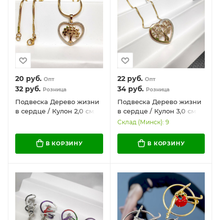
20
руб.
22
руб.
Опт
Опт
32
руб.
34
руб.
Розница
Розница
Подвеска Дерево жизни
Подвеска Дерево жизни
в сердце / Кулон 2,0 см.
в сердце / Кулон 3,0 см.
на цепочке Snake
на цепочке Snake
Склад (Минск): 9
"Сингапур" под золото /
"Сингапур" под золото /
Украшение женское на
Украшение женское на
В КОРЗИНУ
В КОРЗИНУ
шею в обрамлении
шею в обрамлении
камней
камней