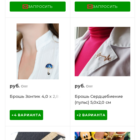
камнями-стразами под
Украшение женское на
ЗАПРОСИТЬ
ЗАПРОСИТЬ
серебро / Украшение
шею в обрамлении
женское на шею в
камней
обрамлении камней
руб.
руб.
Опт
Опт
Брошь Зонтик 4,0 х 2,8 см
Брошь Сердцебиение
(пульс) 5,0х2,0 см
+4 ВАРИАНТА
+2 ВАРИАНТА