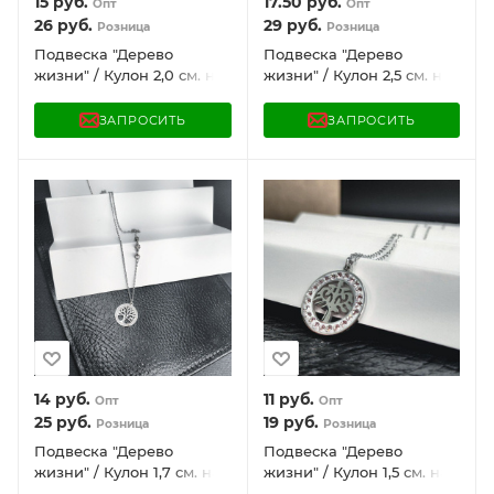
15
руб.
17.50
руб.
Опт
Опт
26
руб.
29
руб.
Розница
Розница
Подвеска "Дерево
Подвеска "Дерево
жизни" / Кулон 2,0 см. на
жизни" / Кулон 2,5 см. на
цепочке Snake под
цепочке Snake под
золото / Украшение
серебро / Украшение
ЗАПРОСИТЬ
ЗАПРОСИТЬ
женское на шею в
женское на шею в
обрамлении камней
обрамлении камней
14
руб.
11
руб.
Опт
Опт
25
руб.
19
руб.
Розница
Розница
Подвеска "Дерево
Подвеска "Дерево
жизни" / Кулон 1,7 см. на
жизни" / Кулон 1,5 см. на
цепочке с тремя
цепочке под серебро /