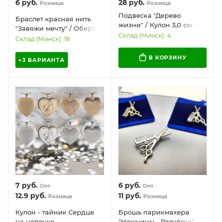
6
руб.
28
руб.
Розница
Розница
Подвеска "Дерево
Браслет красная нить
жизни" / Кулон 3,0 см. на
"Завяжи мечту" / Оберег
цепочке Snake
Склад (Минск): 4
на руку
Склад (Минск): 18
"Сингапур" под золото /
Украшение женское на
В КОРЗИНУ
+3 ВАРИАНТА
шею
7
руб.
6
руб.
Опт
Опт
12.9
руб.
11
руб.
Розница
Розница
Кулон - тайник Сердце
Брошь парикмахера
на цепочке
"Ножницы - Расчёска"