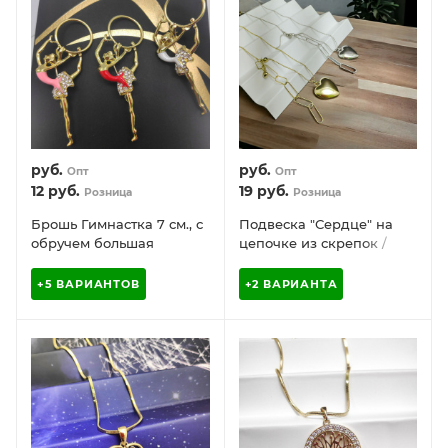
руб.
руб.
Опт
Опт
12
руб.
19
руб.
Розница
Розница
Брошь Гимнастка 7 см., с
Подвеска "Сердце" на
обручем большая
цепочке из скрепок /
Кулон на цепочке /
Украшение женское на
+5 ВАРИАНТОВ
+2 ВАРИАНТА
шею