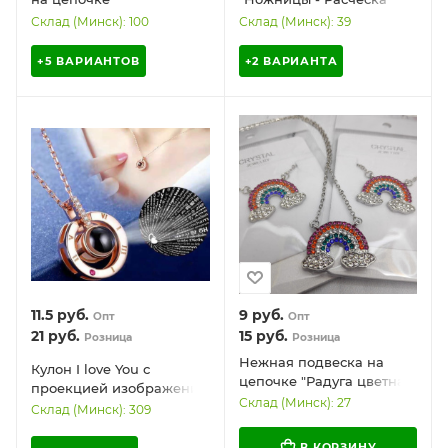
Склад (Минск): 100
Склад (Минск): 39
+5 ВАРИАНТОВ
+2 ВАРИАНТА
11.5
руб.
9
руб.
Опт
Опт
21
руб.
15
руб.
Розница
Розница
Нежная подвеска на
Кулон I love You с
цепочке "Радуга цветная
проекцией изображения
в серебре"
Склад (Минск): 27
на 100 языках
Склад (Минск): 309
В КОРЗИНУ