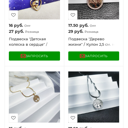
16
руб.
17.50
руб.
Опт
Опт
27
руб.
29
руб.
Розница
Розница
Подвеска "Детская
Подвеска "Дерево
коляска в сердце" /
жизни" / Кулон 2,5 см. на
Кулон на цепочке Snake /
цепочке Snake
Украшение женское на
"Сингапур" под золото /
ЗАПРОСИТЬ
ЗАПРОСИТЬ
шею
Украшение женское на
шею в обрамлении
камней