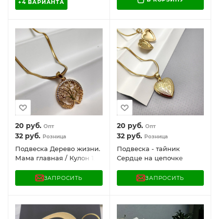
+4 ВАРИАНТА
20
руб.
20
руб.
Опт
Опт
32
руб.
32
руб.
Розница
Розница
Подвеска Дерево жизни.
Подвеска - тайник
Мама главная / Кулон 1,7
Сердце на цепочке
см. на цепочке Snake
Snake Сингапур под
"Сингапур" под золото /
золото / Кулон 2,0 см.
ЗАПРОСИТЬ
ЗАПРОСИТЬ
Украшение женское на
шею в обрамлении
камней