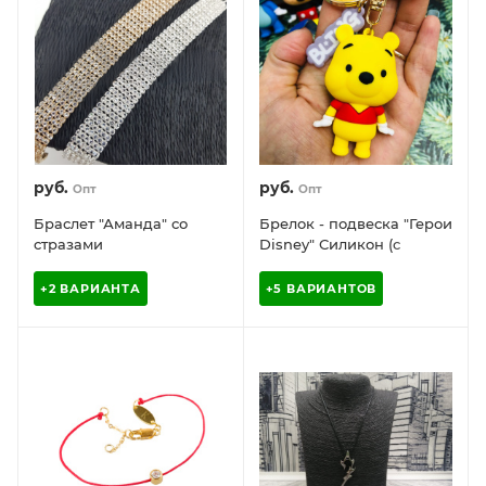
руб.
руб.
Опт
Опт
Браслет "Аманда" со
Брелок - подвеска "Герои
стразами
Disney" Силикон (с
кольцом, карабином и
бирочкой)
+2 ВАРИАНТА
+5 ВАРИАНТОВ