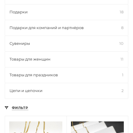
так и мужчинам, которые ценят
индивидуальность.
Подарки
18
На выбор предлагаются качественные
Подарки для компаний и партнёров
8
украшения в виде:
Сувениры
10
кулонов, амулетов, подвесок, медальонов;
кулонов на цепочках;
Товары для женщин
11
брошей;
Товары для праздников
1
браслетов;
брелоков с подвесками, ключницами и пр.
Цепи и цепочки
2
ФИЛЬТР