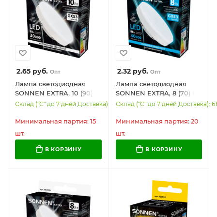
2.65
руб.
2.32
руб.
Опт
Опт
Лампа светодиодная
Лампа светодиодная
SONNEN EXTRA, 10 (90)
SONNEN EXTRA, 8 (70) Вт,
Вт, GX53, таблетка,
GX53, таблетка, холодный
Склад ("С" до 7 дней Доставка): 5056
Склад ("С" до 7 дней Доставка): 6
нейтральный белый,
белый, 30000 ч, LED 8W-
30000 ч, LED 10W-4000-
6500-GX53, 457930
Минимальная партия: 15
Минимальная партия: 20
GX53, 457931
шт.
шт.
В КОРЗИНУ
В КОРЗИНУ