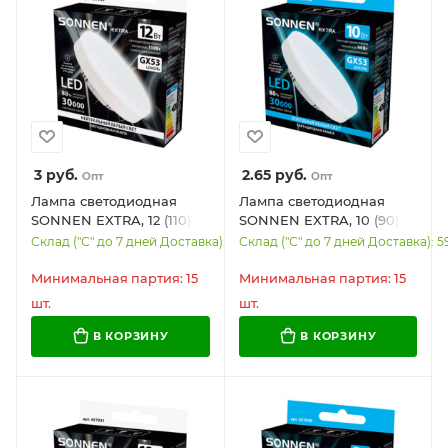
3
руб.
2.65
руб.
Опт
Опт
Лампа светодиодная
Лампа светодиодная
SONNEN EXTRA, 12 (110)
SONNEN EXTRA, 10 (90)
Вт, GX53, таблетка,
Вт, GX53, таблетка,
Склад ("С" до 7 дней Доставка): 7178
Склад ("С" до 7 дней Доставка): 5
нейтральный белый,
холодный белый, 30000
30000 ч, LED 12W-4000-
ч, LED 10W-6500-GX53,
Минимальная партия: 15
Минимальная партия: 15
GX53, 457933
457932
шт.
шт.
В КОРЗИНУ
В КОРЗИНУ