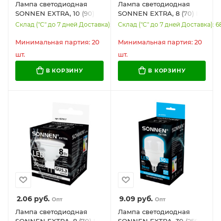
Лампа светодиодная
Лампа светодиодная
SONNEN EXTRA, 10 (90)
SONNEN EXTRA, 8 (70) Вт,
Вт, GU5.3, софит,
GU5.3, софит, теплый
Склад ("С" до 7 дней Доставка): 6696
Склад ("С" до 7 дней Доставка): 6
нейтральный белый,
белый, 30000 ч, LED
30000 ч, LED MR16-GU5.3-
MR16-GU5.3-8W-2700,
Минимальная партия: 20
Минимальная партия: 20
10W-4000, 457919
457918
шт.
шт.
В КОРЗИНУ
В КОРЗИНУ
2.06
руб.
9.09
руб.
Опт
Опт
Лампа светодиодная
Лампа светодиодная
SONNEN EXTRA, 8 (70) Вт,
SONNEN EXTRA, 30 (250)