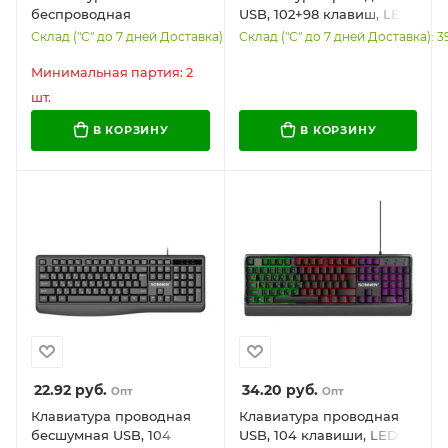
беспроводная
USB, 102+98 клавиш, LED-
бесшумная, USB, 104
подсветка, SONNEN
Склад ("С" до 7 дней Доставка): 70
Склад ("С" до 7 дней Доставка): 3
клавиши, SONNEN 1065,
K620, слоновая кость/
черная, 513951
серая, 513950
Минимальная партия: 2
шт.
В КОРЗИНУ
В КОРЗИНУ
22.92
руб.
34.20
руб.
Опт
Опт
Клавиатура проводная
Клавиатура проводная
бесшумная USB, 104
USB, 104 клавиши, LED-