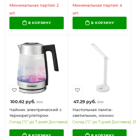
Q80, черная, 513945
Минимальная партия: 2
Минимальная партия: 4
шт.
шт.
В КОРЗИНУ
В КОРЗИНУ
100.62
руб.
47.29
руб.
Опт
Опт
Чайник электрический с
Настольная лампа-
терморегулятором
светильник, ночник
SONNEN KT-1809D, 1,8 л,
SONNEN RG-001, 30 LED,
Склад ("С" до 7 дней Доставка): 21
Склад ("С" до 7 дней Доставка): 2
2200 Вт, 5 цветов
6 Вт, 3 режима, RGB-
подсветки, 5 температур,
подсветка, белый, 238774
В КОРЗИНУ
В КОРЗИНУ