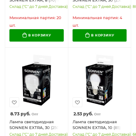
GU5.3, софит,
Вт, Е27, цилиндр,
Склад ("С" до 7 дней Доставка): 6879
Склад ("С" до 7 дней Доставка): 8
нейтральный белый,
холодный белый, 30000
30000 ч, LED MR16-8W-
ч, LED Т100-30W-6500-
Минимальная партия: 20
Минимальная партия: 4
4000-GU5.3, 457917
Е27, 457916
шт.
шт.
В КОРЗИНУ
В КОРЗИНУ
8.73
руб.
2.53
руб.
Опт
Опт
Лампа светодиодная
Лампа светодиодная
SONNEN EXTRA, 30 (250)
SONNEN EXTRA, 10 (85)
Вт, Е27, цилиндр,
Вт, E27, шар,
Склад ("С" до 7 дней Доставка): 557
Склад ("С" до 7 дней Доставка): 6