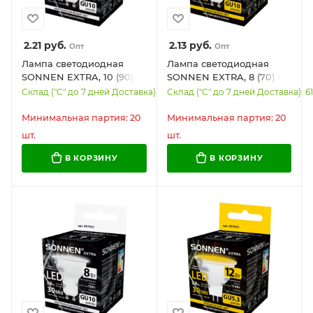
2.21
руб.
2.13
руб.
Опт
Опт
Лампа светодиодная
Лампа светодиодная
SONNEN EXTRA, 10 (90)
SONNEN EXTRA, 8 (70) Вт,
Вт, GU10, софит,
GU10, софит, теплый
Склад ("С" до 7 дней Доставка): 5747
Склад ("С" до 7 дней Доставка): 6
нейтральный белый,
белый, 30000 ч, LED
30000 ч, LED MR16-GU10-
MR16-GU10-8W-2700,
Минимальная партия: 20
Минимальная партия: 20
10W-4000, 457925
457924
шт.
шт.
В КОРЗИНУ
В КОРЗИНУ