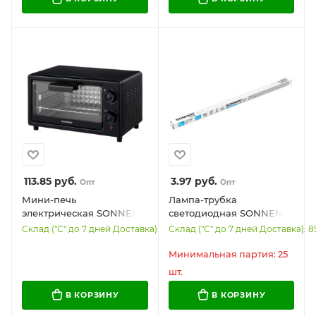
стекло текстура ромб,
455141
113.85
руб.
3.97
руб.
Опт
Опт
Мини-печь
Лампа-трубка
электрическая SONNEN
светодиодная SONNEN
EO-1001, 800 Вт, 10 л,
EXTRA, 9 (18) Вт, G13,
Склад ("С" до 7 дней Доставка): 558
Склад ("С" до 7 дней Доставка): 
таймер, нагрев до 230 °C,
30000 ч, 60 см, холодный
черная, 458308
белый, LED T8-9W-6500-
Минимальная партия: 25
G13, 457938
шт.
В КОРЗИНУ
В КОРЗИНУ