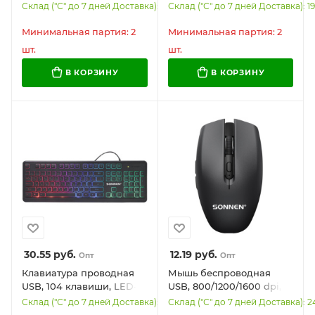
клавиши, SONNEN JK-
подсветка, SONNEN K305,
Склад ("С" до 7 дней Доставка): 450
Склад ("С" до 7 дней Доставка): 1
205, черная, 513949
черная, 513948
Минимальная партия: 2
Минимальная партия: 2
шт.
шт.
В КОРЗИНУ
В КОРЗИНУ
30.55
руб.
12.19
руб.
Опт
Опт
Клавиатура проводная
Мышь беспроводная
USB, 104 клавиши, LED-
USB, 800/1200/1600 dpi, 5
подсветка, SONNEN
кнопок + колесо-кнопка,
Склад ("С" до 7 дней Доставка): 1827
Склад ("С" до 7 дней Доставка): 2
K308, черная, 513947
оптическая, SONNEN