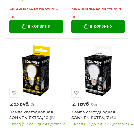
нейтральный белый,
нейтральный белый,
30000 ч, LED Т100-30W-
30000 ч, LED G45-10W-
Минимальная партия: 4
Минимальная партия: 20
4000-Е27, 457915
4000-Е27, 457914
шт.
шт.
В КОРЗИНУ
В КОРЗИНУ
2.53
руб.
2.11
руб.
Опт
Опт
Лампа светодиодная
Лампа светодиодная
SONNEN EXTRA, 10 (85)
SONNEN EXTRA, 7 (60) Вт,
Вт, E27, шар, теплый
E27, шар, нейтральный
Склад ("С" до 7 дней Доставка): 3038
Склад ("С" до 7 дней Доставка): 4
белый, 30000 ч, LED G45-
белый, 30000 ч, LED G45-