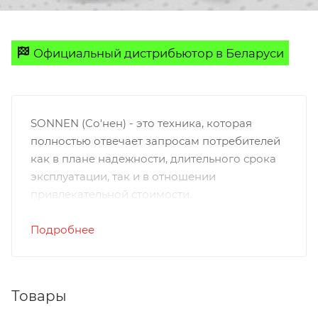
Официальный дистрибьютор в Беларуси
SONNEN (Со'нен) - это техника, которая
полностью отвечает запросам потребителей
как в плане надежности, длительного срока
эксплуатации, так и в отношении
привлекательной стоимости.
В переводе с немецкого языка одно из
Подробнее
основных значений слова SONNEN - это
"солнечный". И действительно, вся продукция,
выпускаемая под данной торговой маркой,
Товары
оставляет позитивные, яркие впечатления.