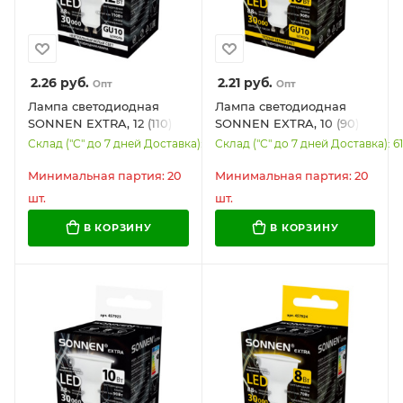
2.26
руб.
2.21
руб.
Опт
Опт
Лампа светодиодная
Лампа светодиодная
SONNEN EXTRA, 12 (110)
SONNEN EXTRA, 10 (90)
Вт, GU10, софит,
Вт, GU10, софит, теплый
Склад ("С" до 7 дней Доставка): 7264
Склад ("С" до 7 дней Доставка): 6
нейтральный белый,
белый, 30000 ч, LED
30000 ч, LED MR16-GU10-
MR16-GU10-10W-2700,
Минимальная партия: 20
Минимальная партия: 20
12W-4000, 457927
457926
шт.
шт.
В КОРЗИНУ
В КОРЗИНУ