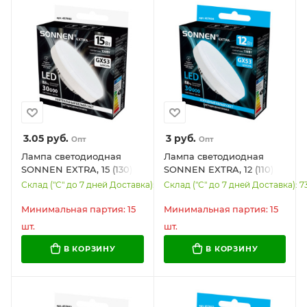
3.05
руб.
3
руб.
Опт
Опт
Лампа светодиодная
Лампа светодиодная
SONNEN EXTRA, 15 (130)
SONNEN EXTRA, 12 (110)
Вт, GX53, таблетка,
Вт, GX53, таблетка,
Склад ("С" до 7 дней Доставка): 6957
Склад ("С" до 7 дней Доставка): 7
нейтральный белый,
холодный белый, 30000
30000 ч, LED 15W-4000-
ч, LED 12W-6500-GX53,
Минимальная партия: 15
Минимальная партия: 15
GX53, 457935
457934
шт.
шт.
В КОРЗИНУ
В КОРЗИНУ