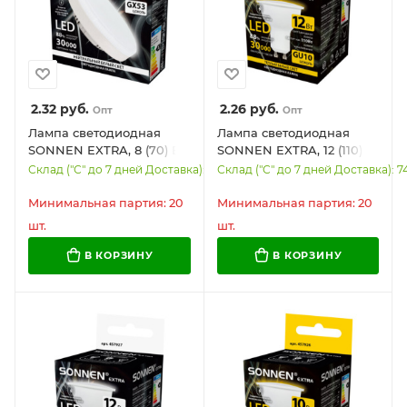
2.32
руб.
2.26
руб.
Опт
Опт
Лампа светодиодная
Лампа светодиодная
SONNEN EXTRA, 8 (70) Вт,
SONNEN EXTRA, 12 (110)
GX53, таблетка,
Вт, GU10, софит, теплый
Склад ("С" до 7 дней Доставка): 5372
Склад ("С" до 7 дней Доставка): 7
нейтральный белый,
белый, 30000 ч, LED
30000 ч, LED 8W-4000-
MR16-GU10-12W-2700,
Минимальная партия: 20
Минимальная партия: 20
GX53, 457929
457928
шт.
шт.
В КОРЗИНУ
В КОРЗИНУ