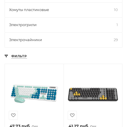
Хомуты пластиковые
10
Электрогрили
1
Электрочайники
29
ФИЛЬТР
47.73
руб.
41.27
руб.
Опт
Опт