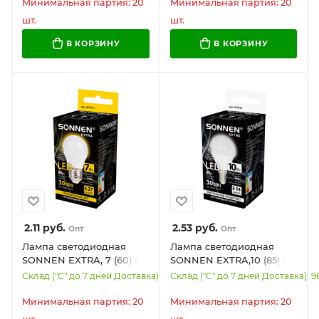
10W-2700-Е27, 457913
7W-4000-Е27, 457912
Минимальная партия: 20
Минимальная партия: 20
шт.
шт.
В КОРЗИНУ
В КОРЗИНУ
2.11
руб.
2.53
руб.
Опт
Опт
Лампа светодиодная
Лампа светодиодная
SONNEN EXTRA, 7 (60) Вт,
SONNEN EXTRA,10 (85) Вт,
E27, шар, теплый белый,
E14, шар, нейтральный
Склад ("С" до 7 дней Доставка): 2722
Склад ("С" до 7 дней Доставка): 9
30000 ч, LED G45-7W-
белый, 30000 ч, LED G45-
2700-Е27, 457911
10W-4000-Е14, 457910
Минимальная партия: 20
Минимальная партия: 20