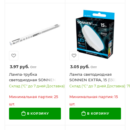
3.97
руб.
3.05
руб.
Опт
Опт
Лампа-трубка
Лампа светодиодная
светодиодная SONNEN
SONNEN EXTRA, 15 (130)
EXTRA, 9 (18) Вт, G13,
Вт, GX53, таблетка,
Склад ("С" до 7 дней Доставка): 6445
Склад ("С" до 7 дней Доставка): 7
30000 ч, 60 см,
холодный белый, 30000
нейтральный белый, LED
ч, LED 15W-6500-GX53,
Минимальная партия: 25
Минимальная партия: 15
T8-9W-4000-G13, 457937
457936
шт.
шт.
В КОРЗИНУ
В КОРЗИНУ