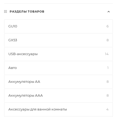
Надёжность, качество, разумная цена - это
РАЗДЕЛЫ ТОВАРОВ
SONNEN!
GU10
6
GX53
8
USB-аксессуары
14
Авто
1
Аккумуляторы АА
8
Аккумуляторы ААА
8
Аксессуары для ванной комнаты
4