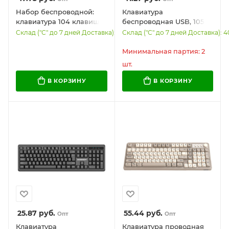
Набор беспроводной:
Клавиатура
клавиатура 104 клавиши,
беспроводная USB, 105
мышь 4 кнопки, SONNEN
клавиш, SONNEN K303BY,
Склад ("С" до 7 дней Доставка): 606
Склад ("С" до 7 дней Доставка): 4
K-650, белый/мятный/
черная/серая/желтая,
бирюзовый, 513953
513952
Минимальная партия: 2
шт.
В КОРЗИНУ
В КОРЗИНУ
25.87
руб.
55.44
руб.
Опт
Опт
Клавиатура
Клавиатура проводная