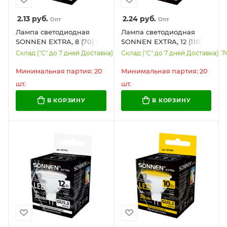
2.13
руб.
2.24
руб.
Опт
Опт
Лампа светодиодная
Лампа светодиодная
SONNEN EXTRA, 8 (70) Вт,
SONNEN EXTRA, 12 (110)
GU10, софит,
Вт, GU5.3, софит, теплый
Склад ("С" до 7 дней Доставка): 5850
Склад ("С" до 7 дней Доставка): 7
нейтральный белый,
белый, 30000 ч, LED
30000 ч, LED MR16-GU10-
MR16-GU5.3-12W-2700,
Минимальная партия: 20
Минимальная партия: 20
8W-4000, 457923
457922
шт.
шт.
В КОРЗИНУ
В КОРЗИНУ