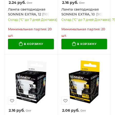
2.24
руб.
2.16
руб.
Опт
Опт
Лампа светодиодная
Лампа светодиодная
SONNEN EXTRA, 12 (110)
SONNEN EXTRA, 10 (90)
Вт, GU5.3, софит,
Вт, GU5.3, софит, теплый
Склад ("С" до 7 дней Доставка): 6919
Склад ("С" до 7 дней Доставка): 7
нейтральный белый,
белый, 30000 ч, LED
30000 ч, LED MR16-GU5.3-
MR16-GU5.3-10W-2700,
Минимальная партия: 20
Минимальная партия: 20
12W-4000, 457921
457920
шт.
шт.
В КОРЗИНУ
В КОРЗИНУ
2.16
руб.
2.06
руб.
Опт
Опт