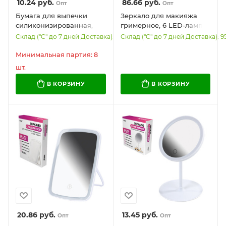
10.24
руб.
86.66
руб.
Опт
Опт
Бумага для выпечки
Зеркало для макияжа
силиконизированная,
гримерное, 6 LED-ламп, 3
пергамент 38 х 50, цвет
режима свечения,
Склад ("С" до 7 дней Доставка): 45196
Склад ("С" до 7 дней Доставка): 9
коричневый, WBZ,
размер 21х29 см, работа
609589
от USB или 4хAA, цвет
Минимальная партия: 8
белый, WBZ, 609334
шт.
В КОРЗИНУ
В КОРЗИНУ
20.86
руб.
13.45
руб.
Опт
Опт