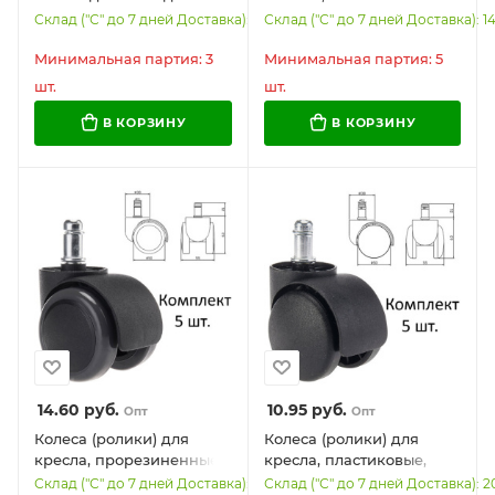
макияжа, диаметр 17 см,
35 мм, КОМПЛЕКТ 4 шт.,
Склад ("С" до 7 дней Доставка): 5562
Склад ("С" до 7 дней Доставка): 1
3 режима свечения,
черные, в пакете, WBZ,
аккумулятор 1200 mAh,
533090
Минимальная партия: 3
Минимальная партия: 5
цвет белый, WBZ, 609330
шт.
шт.
В КОРЗИНУ
В КОРЗИНУ
14.60
руб.
10.95
руб.
Опт
Опт
Колеса (ролики) для
Колеса (ролики) для
кресла, прорезиненные,
кресла, пластиковые,
КОМПЛЕКТ 5 шт., шток d
КОМПЛЕКТ 5 шт., шток d
Склад ("С" до 7 дней Доставка): 2519
Склад ("С" до 7 дней Доставка): 