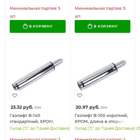
11 мм, черные, в пакете,
11 мм, черные, в пакете,
WBZ, 533083
WBZ, 533082
Минимальная партия: 5
Минимальная партия: 5
шт.
шт.
В КОРЗИНУ
В КОРЗИНУ
23.32
руб.
20.97
руб.
Опт
Опт
Газлифт B-140
Газлифт B-100 короткий,
стандартный, ХРОМ,
ХРОМ, длина в открытом
длина в открытом виде
виде 346 мм, d 50 мм,
Склад ("С" до 7 дней Доставка): 590
Склад ("С" до 7 дней Доставка): 2
413 мм, d 50 мм, класс 2,
класс 2, WBZ, 533073
WBZ, 533074
Минимальная партия: 2
Минимальная партия: 2