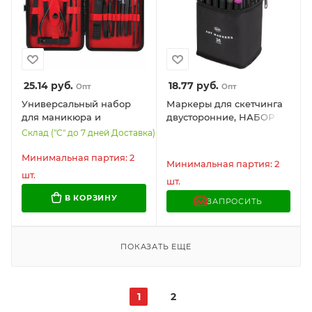
25.14
руб.
18.77
руб.
Опт
Опт
Универсальный набор
Маркеры для скетчинга
для маникюра и
двусторонние, НАБОР 36
педикюра 18 в 1 в
шт., текстильный чехол,
Склад ("С" до 7 дней Доставка): 681
футляре, STANDARD,
WBZ (ВБЗ), 152572
черный карбон, WBZ,
Минимальная партия: 2
Минимальная партия: 2
609487
шт.
шт.
В КОРЗИНУ
ЗАПРОСИТЬ
ПОКАЗАТЬ ЕЩЕ
1
2