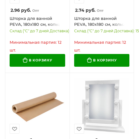
2.96
руб.
2.74
руб.
Опт
Опт
Шторка для ванной
Шторка для ванной
PEVA, 180х180 см, кольца
PEVA, 180х180 см, кольца
в комплекте, 3 дизайна
в комплекте, 3 цвета
Склад ("С" до 7 дней Доставка): 1824
Склад ("С" до 7 дней Доставка): 1
ассорти, УЗОРЫ, WBZ
ассорти (белый, голубой,
(ВБЗ), 700068
коричневый), WBZ (ВБЗ),
Минимальная партия: 12
Минимальная партия: 12
700067
шт.
шт.
В КОРЗИНУ
В КОРЗИНУ