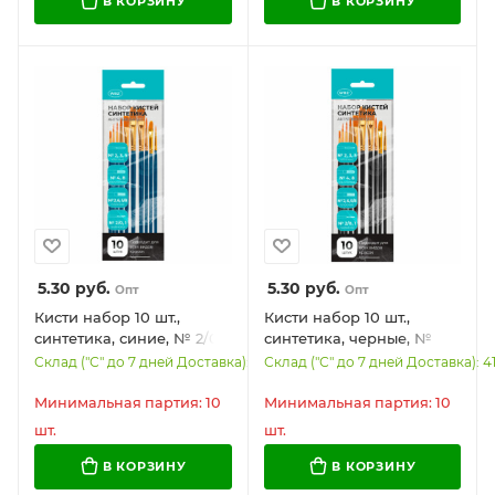
В КОРЗИНУ
В КОРЗИНУ
5.30
руб.
5.30
руб.
Опт
Опт
Кисти набор 10 шт.,
Кисти набор 10 шт.,
синтетика, синие, № 2/0-
синтетика, черные, №
8 (Круглые; Овальные;
2/0-8 (Круглые; Овальные;
Склад ("С" до 7 дней Доставка): 1449
Склад ("С" до 7 дней Доставка): 4
Плоские; Лайнеры), WBZ,
Плоские; Лайнеры), WBZ,
201085
201084
Минимальная партия: 10
Минимальная партия: 10
шт.
шт.
В КОРЗИНУ
В КОРЗИНУ