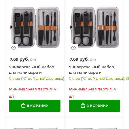
7.69
руб.
7.69
руб.
Опт
Опт
Универсальный набор
Универсальный набор
для маникюра и
для маникюра и
педикюра 9 в 1 в
педикюра 9 в 1 в
Склад ("С" до 7 дней Доставка): 1793
Склад ("С" до 7 дней Доставка): 3
футляре, MINI, красный,
футляре, MINI, бежевый,
WBZ, 609493
WBZ, 609492
Минимальная партия: 4
Минимальная партия: 4
шт.
шт.
В КОРЗИНУ
В КОРЗИНУ