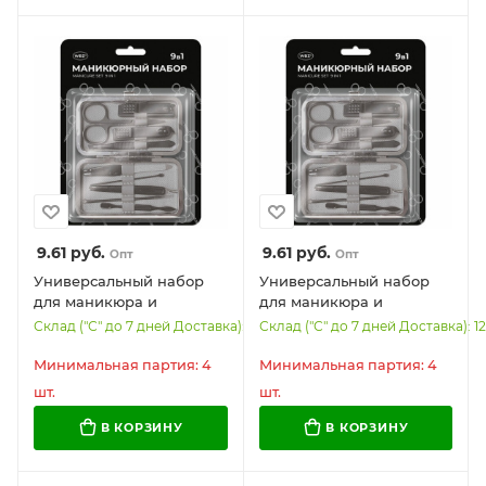
9.61
руб.
9.61
руб.
Опт
Опт
Универсальный набор
Универсальный набор
для маникюра и
для маникюра и
педикюра 9 в 1 в
педикюра 9 в 1 в
Склад ("С" до 7 дней Доставка): 355
Склад ("С" до 7 дней Доставка): 1
футляре, MINI, красный,
футляре, MINI, черный
блистер, WBZ, 609497
карбон, блиcтер, WBZ,
Минимальная партия: 4
Минимальная партия: 4
609496
шт.
шт.
В КОРЗИНУ
В КОРЗИНУ