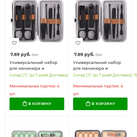
7.69
руб.
7.69
руб.
Опт
Опт
Универсальный набор
Универсальный набор
для маникюра и
для маникюра и
педикюра 9 в 1 в
педикюра 9 в 1 в
Склад ("С" до 7 дней Доставка): 1677
Склад ("С" до 7 дней Доставка): 1
футляре, MINI, черный,
футляре, MINI, черный
WBZ, 609491
карбон, WBZ, 609490
Минимальная партия: 4
Минимальная партия: 4
шт.
шт.
В КОРЗИНУ
В КОРЗИНУ