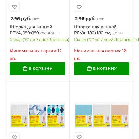
2.96
руб.
2.96
руб.
Опт
Опт
Шторка для ванной
Шторка для ванной
PEVA, 180х180 см, кольца
PEVA, 180х180 см, кольца
в комплекте, 3 дизайна
в комплекте, 3 дизайна
Склад ("С" до 7 дней Доставка): 2016
Склад ("С" до 7 дней Доставка): 3
ассорти, КРУГИ, WBZ
ассорти, МОРЕ, WBZ
(ВБЗ), 700070
(ВБЗ), 700069
Минимальная партия: 12
Минимальная партия: 12
шт.
шт.
В КОРЗИНУ
В КОРЗИНУ