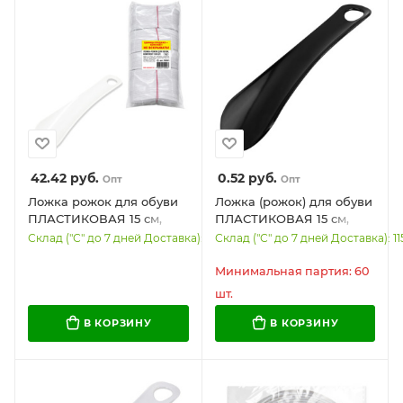
42.42
руб.
0.52
руб.
Опт
Опт
Ложка рожок для обуви
Ложка (рожок) для обуви
ПЛАСТИКОВАЯ 15 см,
ПЛАСТИКОВАЯ 15 см,
БЕЛАЯ, КОМПЛЕКТ 100
ЧЕРНАЯ, WBZ (ВБЗ)
Склад ("С" до 7 дней Доставка): 249
Склад ("С" до 7 дней Доставка): 11
шт., WBZ SHOES, 702521
SHOES, 702522
Минимальная партия: 60
шт.
В КОРЗИНУ
В КОРЗИНУ