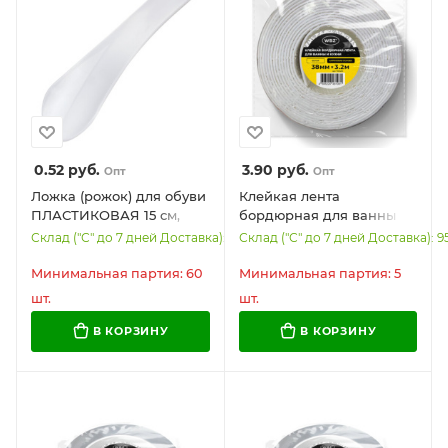
0.52
руб.
3.90
руб.
Опт
Опт
Ложка (рожок) для обуви
Клейкая лента
ПЛАСТИКОВАЯ 15 см,
бордюрная для ванны и
БЕЛАЯ, WBZ (ВБЗ)
кухни 38 мм х 3,2 м,
Склад ("С" до 7 дней Доставка): 13082
Склад ("С" до 7 дней Доставка): 9
SHOES, 702520
белая, акриловая основа,
WBZ, 700430
Минимальная партия: 60
Минимальная партия: 5
шт.
шт.
В КОРЗИНУ
В КОРЗИНУ