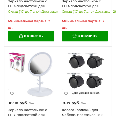
Зеркало настольное с
Зеркало настольное с
LED-подсветкой для
LED-подсветкой для
макияжа, 24х17 см, 3
макияжа, диаметр 17 см,
Склад ("С" до 7 дней Доставка): 5415
Склад ("С" до 7 дней Доставка): 2
режима свечения,
3 режима свечения,
аккумулятор 800 mAh,
аккумулятор 800 mAh,
Минимальная партия: 2
Минимальная партия: 3
цвет белый, WBZ, 609333
цвет белый, WBZ, 609332
шт.
шт.
В КОРЗИНУ
В КОРЗИНУ
16.90
руб.
8.37
руб.
Опт
Опт
Зеркало настольное с
Колеса (ролики) для
LED-подсветкой для
мебели, пластиковые d