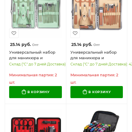
25.14
руб.
25.14
руб.
Опт
Опт
Универсальный набор
Универсальный набор
для маникюра и
для маникюра и
педикюра 18 в 1 в
педикюра 18 в 1 в
Склад ("С" до 7 дней Доставка): 604
Склад ("С" до 7 дней Доставка): 4
футляре, STANDARD,
футляре, STANDARD,
зеленый, WBZ, 609489
розовый, WBZ, 609488
Минимальная партия: 2
Минимальная партия: 2
шт.
шт.
В КОРЗИНУ
В КОРЗИНУ