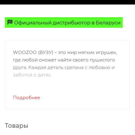
Официальный дистрибьютор в Беларуси
WOOZOO (ВУЗУ) – это мир мягких игрушек,
где любой сможет найти своего пушистого
друга. Каждая деталь сделана с любовью и
заботой о детях.
Бренд WOOZOO стремится создавать
игрушки, которые будут радовать своих
Подробнее
маленьких владельцев долгие годы,
становясь неотъемлемой частью их жизни и
воспоминаний.
Товары