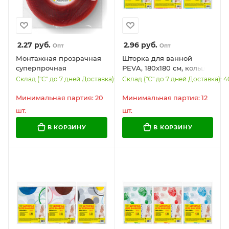
2.27
руб.
2.96
руб.
Опт
Опт
Монтажная прозрачная
Шторка для ванной
суперпрочная
PEVA, 180х180 см, кольца
двухсторонняя лента 10
в комплекте, 3 дизайна
Склад ("С" до 7 дней Доставка): 9123
Склад ("С" до 7 дней Доставка): 
мм х 5 м, акриловая,
ассорти, ЦВЕТЫ, WBZ
толщина 1 мм, WBZ,
(ВБЗ), 700071
Минимальная партия: 20
Минимальная партия: 12
700423
шт.
шт.
В КОРЗИНУ
В КОРЗИНУ