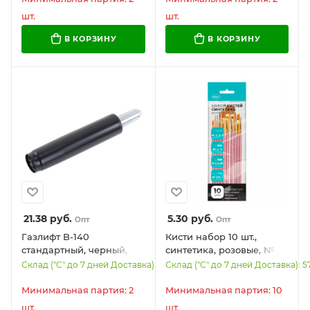
шт.
шт.
В КОРЗИНУ
В КОРЗИНУ
21.38
руб.
5.30
руб.
Опт
Опт
Газлифт B-140
Кисти набор 10 шт.,
стандартный, черный,
синтетика, розовые, №
длина в открытом виде
2/0-8 (Круглые; Овальные;
Склад ("С" до 7 дней Доставка): 1667
Склад ("С" до 7 дней Доставка): 5
413 мм, d 50 мм, класс 2,
Плоские; Лайнеры), WBZ,
WBZ, 533072
201088
Минимальная партия: 2
Минимальная партия: 10
шт.
шт.