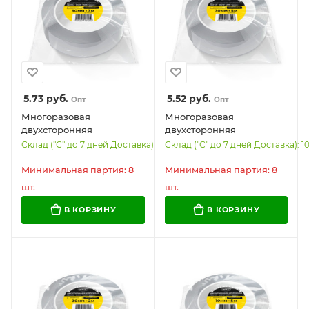
5.73
руб.
5.52
руб.
Опт
Опт
Многоразовая
Многоразовая
двухсторонняя
двухсторонняя
прозрачная крепежная
прозрачная крепежная
Склад ("С" до 7 дней Доставка): 5445
Склад ("С" до 7 дней Доставка): 1
лента Скотч NANO tape 3
лента Скотч NANO tape 5
м x 5 см, толщина 1 мм,
м x 3 см, толщина 1 мм,
Минимальная партия: 8
Минимальная партия: 8
WBZ, 700427
WBZ, 700426
шт.
шт.
В КОРЗИНУ
В КОРЗИНУ