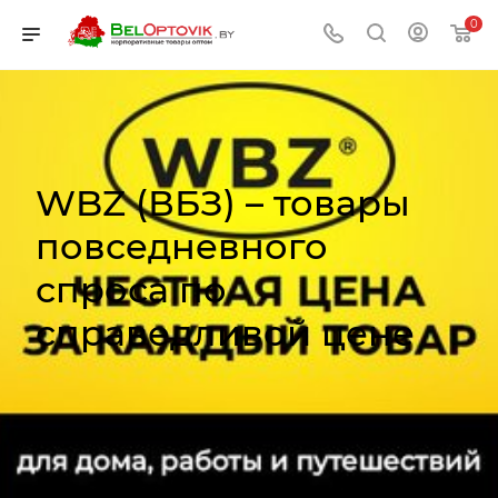
0
WBZ (ВБЗ) – товары
повседневного
спроса по
справедливой цене