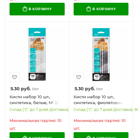
В КОРЗИНУ
В КОРЗИНУ
5.30
руб.
5.30
руб.
Опт
Опт
Кисти набор 10 шт.,
Кисти набор 10 шт.,
синтетика, белые, № 2/0-
синтетика, фиолетовые,
8 (Круглые; Овальные;
№ 2/0-8 (Круглые;
Склад ("С" до 7 дней Доставка): 2962
Склад ("С" до 7 дней Доставка): 6
Плоские; Лайнеры), WBZ,
Овальные; Плоские;
201087
Лайнеры), WBZ, 201086
Минимальная партия: 10
Минимальная партия: 10
шт.
шт.