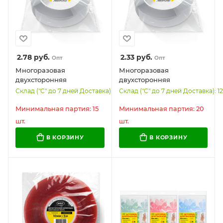
2.78
руб.
2.33
руб.
Опт
Опт
Многоразовая
Многоразовая
двухсторонняя
двухсторонняя
прозрачная крепежная
прозрачная крепежная
Склад ("С" до 7 дней Доставка): 820
Склад ("С" до 7 дней Доставка): 1
лента Скотч NANO tape 2
лента Скотч NANO tape 5
м x 3 см, толщина 1 мм,
м x 1 см, толщина 1мм,
Минимальная партия: 15
Минимальная партия: 20
WBZ, 700425
WBZ, 700424
шт.
шт.
В КОРЗИНУ
В КОРЗИНУ