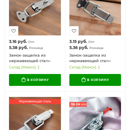
3.16
руб.
3.15
руб.
Опт
Опт
5.38
руб.
5.36
руб.
Розница
Розница
Замок-защелка из
Замок-защелка из
нержавеющей стали
нержавеющей стали
76,9*26,3 мм /
74,8*26,1 мм / Надежный
Склад (Минск): 2
Склад (Минск): 2
Универсальный и
и долговечный
надежный
В КОРЗИНУ
В КОРЗИНУ