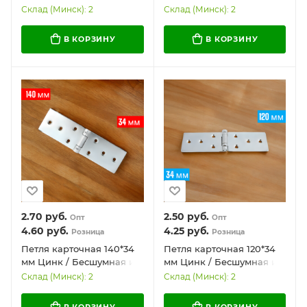
/ Надежная и
и надежная
Склад (Минск): 2
Склад (Минск): 2
качественная К22 цинк 1
В КОРЗИНУ
В КОРЗИНУ
2.70
руб.
2.50
руб.
Опт
Опт
4.60
руб.
4.25
руб.
Розница
Розница
Петля карточная 140*34
Петля карточная 120*34
мм Цинк / Бесшумная и
мм Цинк / Бесшумная и
удобная
прочная
Склад (Минск): 2
Склад (Минск): 2
В КОРЗИНУ
В КОРЗИНУ