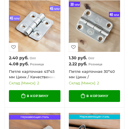
2.40
руб.
1.30
руб.
Опт
Опт
4.08
руб.
2.22
руб.
Розница
Розница
Петля карточная 45*45
Петля карточная 30*40
мм Цинк / Качественная
мм Цинк /
и надежная
Универсальная и
Склад (Минск): 2
Склад (Минск): 2
долговечная
В КОРЗИНУ
В КОРЗИНУ