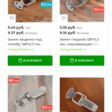
5.45
руб.
5.35
руб.
Опт
Опт
9.27
руб.
9.10
руб.
Розница
Розница
Замок-защелка под
Замок гладкий 128*41,3
пломбу 128*41,3 мм.,
мм., нержавеющая сталь
нержавеющая сталь /
/ Долговечный и
Склад (Минск): 2
Склад (Минск): 2
Удобный и надежный
эффективный
В КОРЗИНУ
В КОРЗИНУ