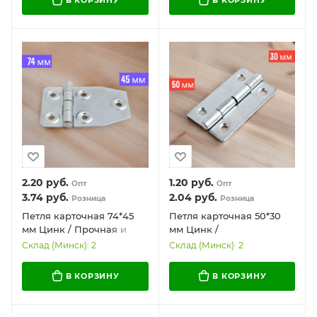
2.20
руб.
1.20
руб.
Опт
Опт
3.74
руб.
2.04
руб.
Розница
Розница
Петля карточная 74*45
Петля карточная 50*30
мм Цинк / Прочная и
мм Цинк /
надежная
Универсальная и
Склад (Минск): 2
Склад (Минск): 2
качественная
В КОРЗИНУ
В КОРЗИНУ