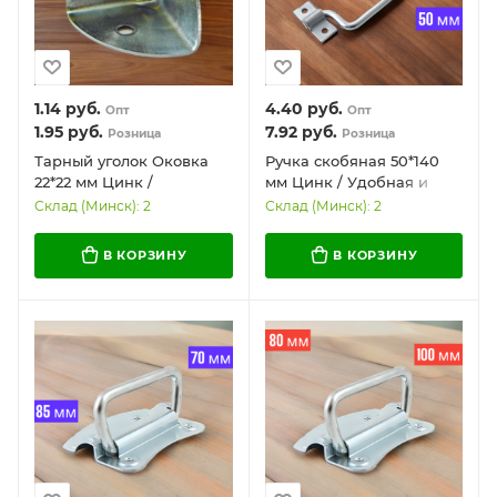
1.14
руб.
4.40
руб.
Опт
Опт
1.95
руб.
7.92
руб.
Розница
Розница
Тарный уголок Оковка
Ручка скобяная 50*140
22*22 мм Цинк /
мм Цинк / Удобная и
Надежный и
надежная
Склад (Минск): 2
Склад (Минск): 2
долговечный
В КОРЗИНУ
В КОРЗИНУ