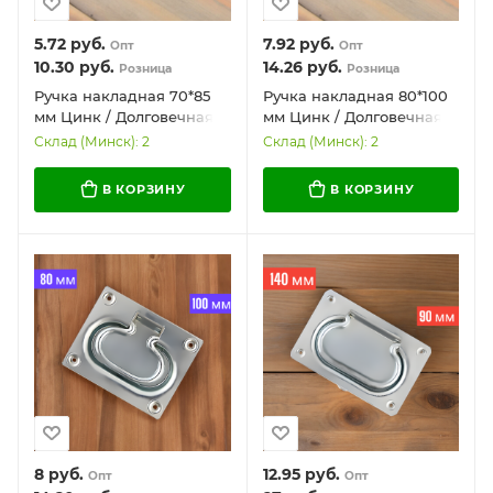
5.72
руб.
7.92
руб.
Опт
Опт
10.30
руб.
14.26
руб.
Розница
Розница
Ручка накладная 70*85
Ручка накладная 80*100
мм Цинк / Долговечная и
мм Цинк / Долговечная и
надежная
надежная
Склад (Минск): 2
Склад (Минск): 2
В КОРЗИНУ
В КОРЗИНУ
8
руб.
12.95
руб.
Опт
Опт