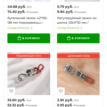
49.68
руб.
5.79
руб.
Опт
Опт
74.62
руб.
9.84
руб.
Розница
Розница
Бугельный замок 42*155-
Регулируемый замок из
185 мм Нержавеющая
цинка 129,9*30 мм /
сталь / Удобный и
Универсальный и
Склад (Минск): 2
Склад (Минск): 2
универсальный (В-180)
простой в установке
В КОРЗИНУ
В КОРЗИНУ
33.60
руб.
3.50
руб.
Опт
Опт
52.32
руб.
5.95
руб.
Розница
Розница