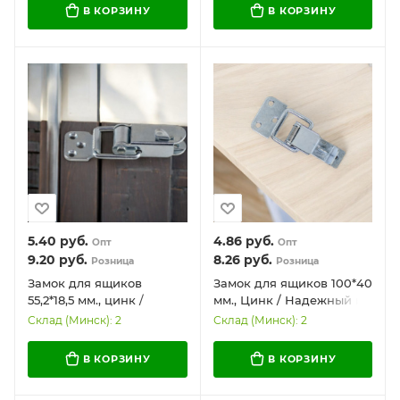
В КОРЗИНУ
В КОРЗИНУ
5.40
руб.
4.86
руб.
Опт
Опт
9.20
руб.
8.26
руб.
Розница
Розница
Замок для ящиков
Замок для ящиков 100*40
55,2*18,5 мм., цинк /
мм., Цинк / Надежный и
Надежный и
долговечный
Склад (Минск): 2
Склад (Минск): 2
долговечный
В КОРЗИНУ
В КОРЗИНУ