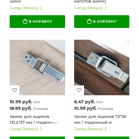
Цинк
капотов (цинк)
133.7*79.7мм.
Склад (Минск): 2
Склад (Минск): 2
В КОРЗИНУ
В КОРЗИНУ
10.99
руб.
6.47
руб.
Опт
Опт
18.69
руб.
10.99
руб.
Розница
Розница
Замок для ящиков
Замок для ящиков 72*26
131,4*37 мм / Надежный и
мм / Надежный и
долговечный
долговечный
Склад (Минск): 2
Склад (Минск): 2