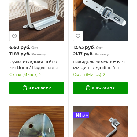
6.60
руб.
12.45
руб.
Опт
Опт
11.88
руб.
21.17
руб.
Розница
Розница
Ручка откидная 110*110
Накидной замок 105,6*32
мм Цинк / Надежная и
мм Цинк / Удобный и
качественная
надежный
Склад (Минск): 2
Склад (Минск): 2
В КОРЗИНУ
В КОРЗИНУ