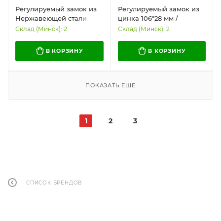
Регулируемый замок из
Регулируемый замок из
Нержавеющей стали
цинка 106*28 мм /
129,9*30 мм /
Удобный и надежный
Склад (Минск): 2
Склад (Минск): 2
Универсальный и
простой в установке
В КОРЗИНУ
В КОРЗИНУ
(Х-100)
ПОКАЗАТЬ ЕЩЕ
1
2
3
СПИСОК БРЕНДОВ