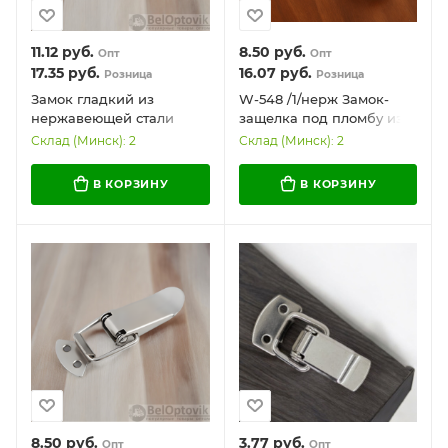
11.12
руб.
8.50
руб.
Опт
Опт
17.35
руб.
16.07
руб.
Розница
Розница
Замок гладкий из
W-548 /1/нерж Замок-
нержавеющей стали
защелка под пломбу из
108,5*35,6 мм /
нержавеющей стали
Склад (Минск): 2
Склад (Минск): 2
Долговечный и
90*30,81 мм / Прочный и
эффективный
надежный
В КОРЗИНУ
В КОРЗИНУ
8.50
руб.
3.77
руб.
Опт
Опт