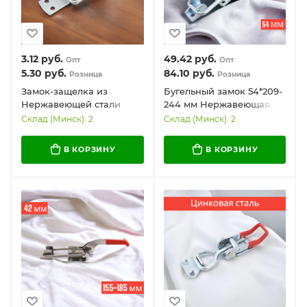
3.12
руб.
49.42
руб.
Опт
Опт
5.30
руб.
84.10
руб.
Розница
Розница
Замок-защелка из
Бугельный замок 54*209-
Нержавеющей стали
244 мм Нержавеющая
84*27,93 мм / Удобный и
сталь / Эффективный и
Склад (Минск): 2
Склад (Минск): 2
универсальный
универсальный
В КОРЗИНУ
В КОРЗИНУ