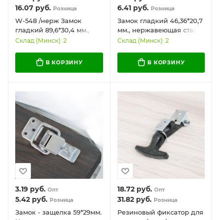
16.07
руб.
6.41
руб.
Розница
Розница
W-548 /нерж Замок
Замок гладкий 46,36*20,7
гладкий 89,6*30,4 мм.,
мм., нержавеющая сталь
нержавеющая сталь /
Склад (Минск): 2
Склад (Минск): 2
Надежный и
долговечный
В КОРЗИНУ
В КОРЗИНУ
3.19
руб.
18.72
руб.
Опт
Опт
5.42
руб.
31.82
руб.
Розница
Розница
Замок - защелка 59*29мм.
Резиновый фиксатор для