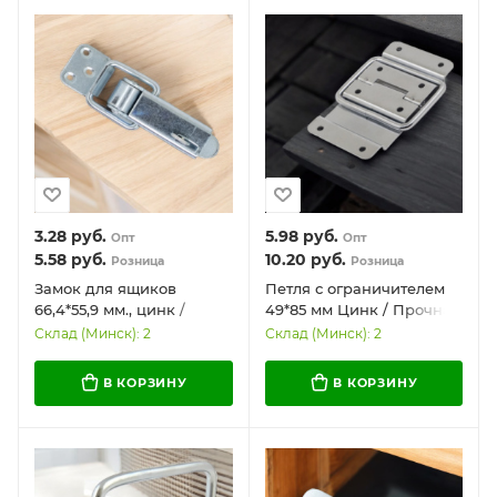
3.28
руб.
5.98
руб.
Опт
Опт
5.58
руб.
10.20
руб.
Розница
Розница
Замок для ящиков
Петля с ограничителем
66,4*55,9 мм., цинк /
49*85 мм Цинк / Прочная
Надежный и
и надежная
Склад (Минск): 2
Склад (Минск): 2
долговечный
В КОРЗИНУ
В КОРЗИНУ