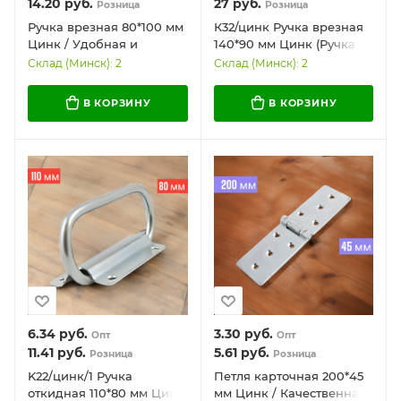
14.20
руб.
27
руб.
Розница
Розница
Ручка врезная 80*100 мм
К32/цинк Ручка врезная
Цинк / Удобная и
140*90 мм Цинк (Ручка
надежная
тарная) РФ)/ Надежная и
Склад (Минск): 2
Склад (Минск): 2
качественная
В КОРЗИНУ
В КОРЗИНУ
6.34
руб.
3.30
руб.
Опт
Опт
11.41
руб.
5.61
руб.
Розница
Розница
K22/цинк/1 Ручка
Петля карточная 200*45
откидная 110*80 мм Цинк
мм Цинк / Качественная