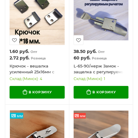
1.60
руб.
38.50
руб.
Опт
Опт
2.72
руб.
60
руб.
Розница
Розница
Крючок - вешалка
L-65-90/нерж Замок -
усиленный 25х16мм с
защелка с регулируемым
двумя отверстиями,
рычагом, нержавеющая
Склад (Минск): 4
Склад (Минск): 1
нержавеющая сталь
сталь 65-90*32 мм.
В КОРЗИНУ
В КОРЗИНУ