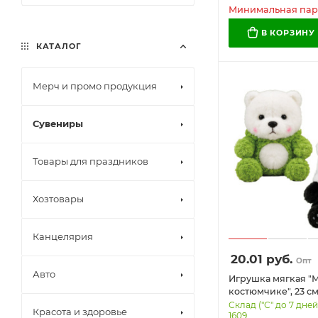
Минимальная парт
В КОРЗИНУ
КАТАЛОГ
Мерч и промо продукция
Сувениры
Товары для праздников
Хозтовары
Канцелярия
20.01
руб.
Опт
Авто
Игрушка мягкая "
костюмчике", 23 см
дизайна, WOOZOO 
Склад ("С" до 7 дней
Красота и здоровье
1609
666779