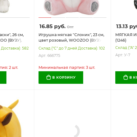
16.85
руб.
13.13
ру
Опт
ски", 26 см,
Игрушка мягкая "Слоник", 23 см,
МЯГКАЯ И
OO (ВУЗУ),
цвет розовый, WOOZOO (ВУЗУ),
(1246)
666775
Склад ("А" 
 Доставка): 582
Склад ("С" до 7 дней Доставка): 102
Арт: У-7
Арт: 666775
я: 2 шт.
Минимальная партия: 3 шт.
В КОРЗИНУ
В 