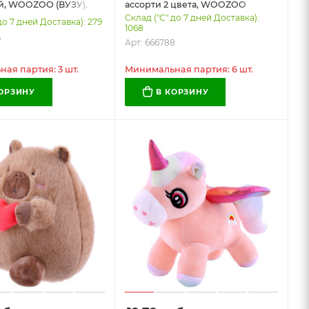
й, WOOZOO (ВУЗУ),
ассорти 2 цвета, WOOZOO
(ВУЗУ), 666788
Склад ("С" до 7 дней Доставка):
до 7 дней Доставка): 279
1068
9
Арт: 666788
ая партия: 3 шт.
Минимальная партия: 6 шт.
КОРЗИНУ
В КОРЗИНУ