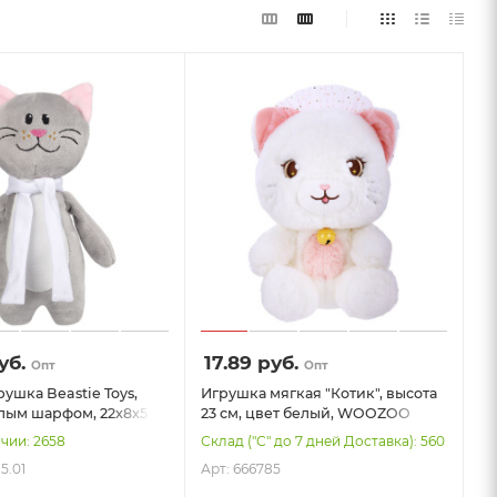
уб.
17.89
руб.
Опт
Опт
ушка Beastie Toys,
Игрушка мягкая "Котик", высота
елым шарфом, 22x8x5
23 см, цвет белый, WOOZOO
(ВУЗУ), 666785
ичии: 2658
Склад ("С" до 7 дней Доставка): 560
5.01
Арт: 666785