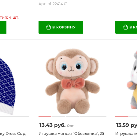
Арт: p1-22414.01
ия: 4 шт.
В КОРЗИНУ
В 
13.43
руб.
13.59
ру
Опт
у Dress Cup,
Игрушка мягкая "Обезьянка", 25
Игрушка мя