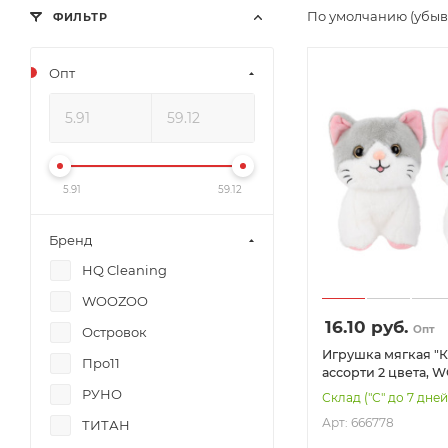
По умолчанию (убы
ФИЛЬТР
Опт
5.91
59.12
Бренд
HQ Cleaning
WOOZOO
16.10
руб.
Опт
Островок
Игрушка мягкая "Ко
Про11
ассорти 2 цвета,
(ВУЗУ), 666778
РУНО
Склад ("С" до 7 дней
Арт: 666778
ТИТАН