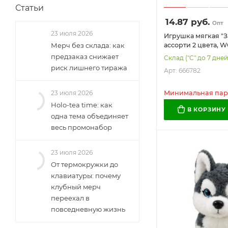
Статьи
14.87
руб.
Опт
23 июля 2026
Игрушка мягкая "За
ассорти 2 цвета,
Мерч без склада: как
(ВУЗУ), 666782
предзаказ снижает
Склад ("С" до 7 дней
риск лишнего тиража
Арт: 666782
Минимальная парт
23 июля 2026
Holo-tea time: как
В КОРЗИНУ
одна тема объединяет
весь промонабор
23 июля 2026
От термокружки до
клавиатуры: почему
клубный мерч
переехал в
повседневную жизнь