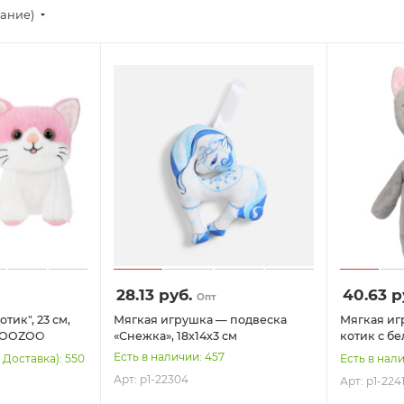
вание)
28.13
руб.
40.63
р
Опт
тик", 23 см,
Мягкая игрушка — подвеска
Мягкая игр
 WOOZOO
«Снежка», 18х14х3 см
котик с б
см
Есть в наличии: 457
 Доставка): 550
Есть в нал
Арт: p1-22304
Арт: p1-2241