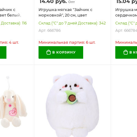
14.40
руб.
15.04
ру
Опт
айчик с
Игрушка мягкая "Зайчик с
Игрушка м
цвет белый,
морковкой", 20 см, цвет
сердечком"
666787
лиловый, WOOZOO (ВУЗУ),
коричнев
 Доставка): 116
Склад ("С" до 7 дней Доставка): 342
Склад ("С" 
666786
666784
Арт: 666786
Арт: 66678
ия: 4 шт.
Минимальная партия: 6 шт.
Минимальн
В КОРЗИНУ
В 