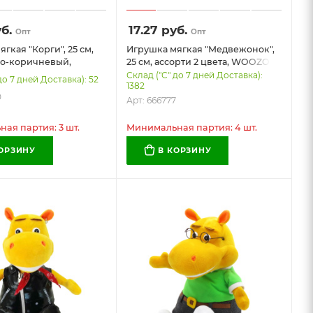
б.
17.27
руб.
Опт
Опт
гкая "Корги", 25 см,
Игрушка мягкая "Медвежонок",
ло-коричневый,
25 см, ассорти 2 цвета, WOOZOO
ВУЗУ), 666780
(ВУЗУ), 666777
Склад ("С" до 7 дней Доставка):
до 7 дней Доставка): 52
1382
0
Арт: 666777
ая партия: 3 шт.
Минимальная партия: 4 шт.
КОРЗИНУ
В КОРЗИНУ