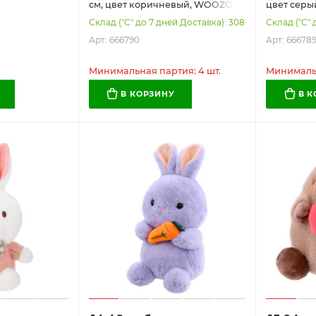
см, цвет коричневый, WOOZOO
цвет серы
(ВУЗУ), 666790
666789
Склад ("С" до 7 дней Доставка): 308
Склад ("С" 
Арт: 666790
Арт: 66678
Минимальная партия: 4 шт.
Минимальн
В КОРЗИНУ
В 