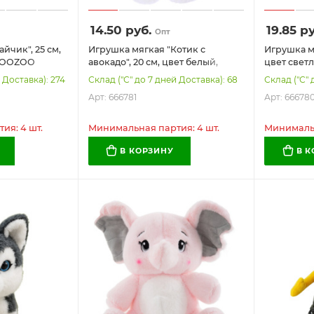
14.50
руб.
19.85
ру
Опт
йчик", 25 см,
Игрушка мягкая "Котик с
Игрушка мя
 WOOZOO
авокадо", 20 см, цвет белый,
цвет свет
WOOZOO (ВУЗУ), 666781
WOOZOO (
 Доставка): 274
Склад ("С" до 7 дней Доставка): 68
Склад ("С" 
Арт: 666781
Арт: 66678
ия: 4 шт.
Минимальная партия: 4 шт.
Минимальн
В КОРЗИНУ
В 