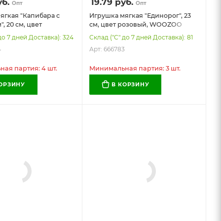
б.
19.79
руб.
Опт
Опт
ягкая "Капибара с
Игрушка мягкая "Единорог", 23
, 20 см, цвет
см, цвет розовый, WOOZOO
ый, WOOZOO (ВУЗУ),
(ВУЗУ), 666783
до 7 дней Доставка): 324
Склад ("С" до 7 дней Доставка): 81
4
Арт: 666783
ая партия: 4 шт.
Минимальная партия: 3 шт.
КОРЗИНУ
В КОРЗИНУ