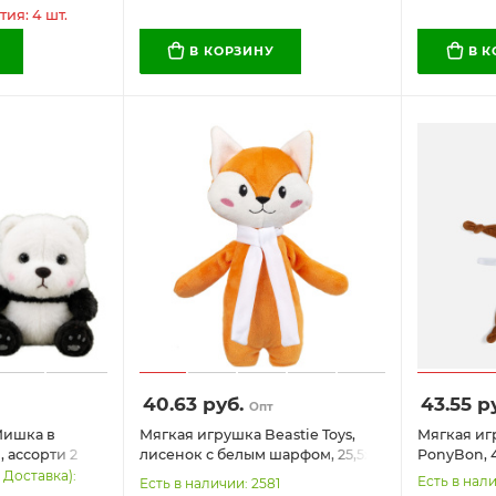
ия: 4 шт.
В КОРЗИНУ
В 
40.63
руб.
43.55
ру
Опт
Мишка в
Мягкая игрушка Beastie Toys,
Мягкая иг
, ассорти 2
лисенок с белым шарфом, 25,5х11
PonyBon, 
(ВУЗУ),
см
 Доставка):
Есть в нали
Есть в наличии: 2581