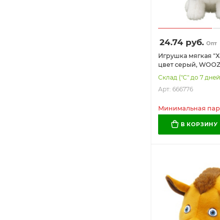
24.74
руб.
Опт
Игрушка мягкая "Ха
цвет серый, WOOZ
666776
Склад ("С" до 7 дней
Арт: 666776
Минимальная парти
В КОРЗИНУ