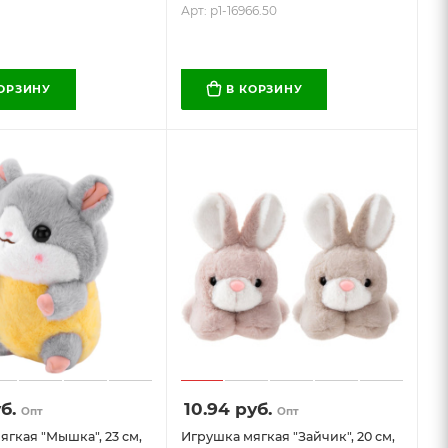
Арт: p1-16966.50
КОРЗИНУ
В КОРЗИНУ
б.
10.94
руб.
Опт
Опт
гкая "Мышка", 23 см,
Игрушка мягкая "Зайчик", 20 см,