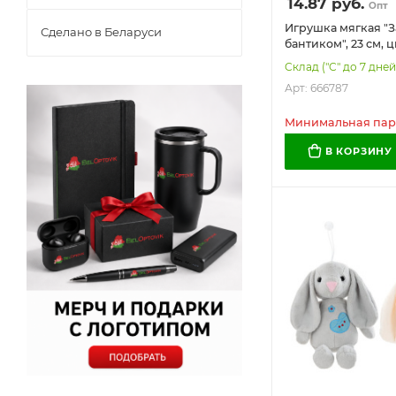
14.87
руб.
Опт
Игрушка мягкая "З
Сделано в Беларуси
бантиком", 23 см, 
WOOZOO (ВУЗУ), 
Склад ("С" до 7 дней
Арт: 666787
Минимальная парт
В КОРЗИНУ