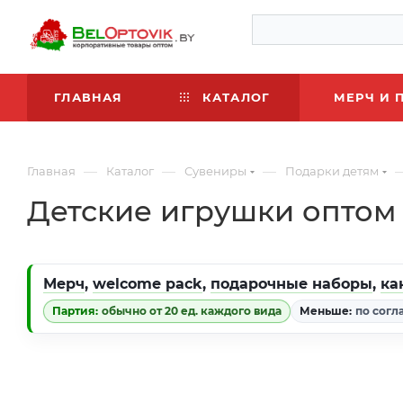
ГЛАВНАЯ
КАТАЛОГ
МЕРЧ И 
—
—
—
Главная
Каталог
Сувениры
Подарки детям
Детские игрушки оптом
Мерч
,
welcome pack
,
подарочные наборы
,
ка
Партия:
обычно от 20 ед. каждого вида
Меньше:
по согл