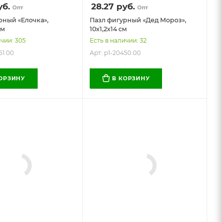
б.
28.27
руб.
Опт
Опт
рный «Елочка»,
Пазл фигурный «Дед Мороз»,
см
10х1,2х14 см
ичии: 305
Есть в наличии: 32
51.00
Арт: p1-20450.00
КОРЗИНУ
В КОРЗИНУ