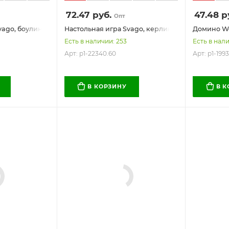
72.47
руб.
47.48
р
Опт
vago, боулинг
Настольная игра Svago, керлинг
Домино Wo
Есть в наличии: 253
Есть в нали
Арт: p1-22340.60
Арт: p1-1993
В КОРЗИНУ
В 