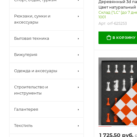
Деревянный 3d паз
Цвет натуральный
Склад ("LC" (до 7 дн
Рюкзаки, сумки и
1001
аксессуары
Арт: orf-625253
В КОРЗИНУ
Бытовая техника
Бижутерия
Одежда и аксесуары
Строительство и
инструменты
Галантерея
Текстиль
1 725.50
руб.