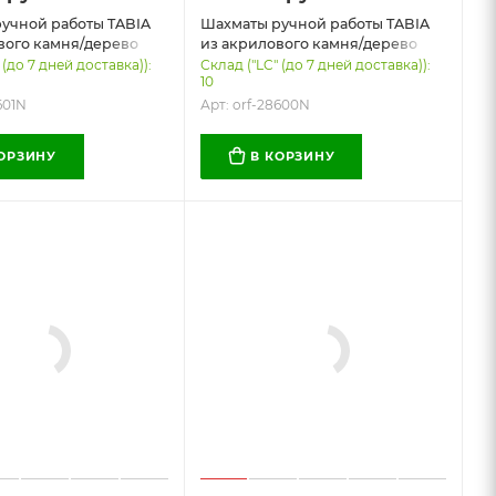
учной работы TABIA
Шахматы ручной работы TABIA
вого камня/дерево
из акрилового камня/дерево
р Без лого, Цвет
Бук, Размер Без лого, Цвет
 (до 7 дней доставка)):
Склад ("LC" (до 7 дней доставка)):
10
ний
черный/белый
601N
Арт: orf-28600N
КОРЗИНУ
В КОРЗИНУ