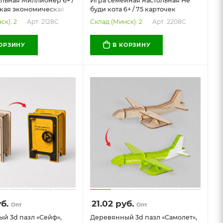
ольная Миллионер 6+ /
Игра семейная настольная Не
кая экономическая
буди кота 6+ / 75 карточек
 (читай правила
(прочти правила внутри)
Арт: 2128С
Арт: 2208С
ск): 2
Склад (Минск): 2
КОРЗИНУ
В КОРЗИНУ
б.
21.02
руб.
Опт
Опт
й 3d пазл «Сейф»,
Деревянный 3d пазл «Самолет»,