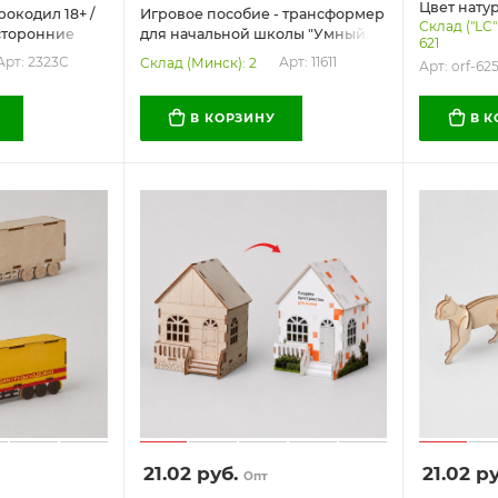
Цвет нату
рокодил 18+ /
Игровое пособие - трансформер
Склад ("LC"
хсторонние
для начальной школы "Умный
621
енные слова и
Кубик" (математика, русский
Арт: 2323С
Арт: 11611
Склад (Минск): 2
Арт: orf-62
адаешь?
язык)
В КОРЗИНУ
В 
21.02
руб.
21.02
ру
Опт