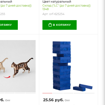
ральный
Цвет натуральный
 (до 7 дней доставка)):
Склад ("LC" (до 7 дней доставка)):
1348
5255
Арт: orf-625254
КОРЗИНУ
В КОРЗИНУ
б.
25.56
руб.
Опт
Опт