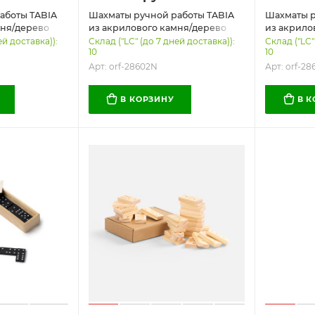
аботы TABIA
Шахматы ручной работы TABIA
Шахматы р
мня/дерево
из акрилового камня/дерево
из акрило
го, Цвет
Бук, Размер Без лого, Цвет
Бук, Разме
ей доставка)):
Склад ("LC" (до 7 дней доставка)):
Склад ("LC"
10
10
черный/желтый
белый/си
Арт: orf-28602N
Арт: orf-28
В КОРЗИНУ
В 