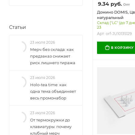
9.34
руб.
Опт
Домино DOMIS, Цв
натуральный
Склад ("LC" (до 7 дн
Статьи
23
Арт: orf-JU1013S129
23 июля 2026
В КОРЗИНУ
Мерч без склада: как
предзаказ снижает
риск лишнего тиража
23 июля 2026
Holo-tea time: как
одна тема объединяет
весь промонабор
23 июля 2026
От термокружки до
клавиатуры: почему
клубный мерч