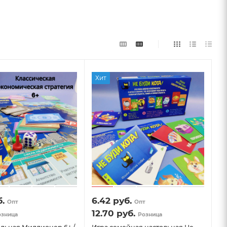
Хит
.
6.42
руб.
Опт
Опт
12.70
руб.
озница
Розница