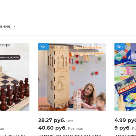
вание)
Хит
Хит
28.27
руб.
4.99
руб
Опт
40.60
руб.
9
руб.
ца
Розница
Р