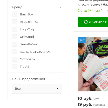
Шахматы деревянн
классические / На
Бренд
32 глянцевые фиг
Склад (Минск): 1
BamBox
BRAUBERG
В КОРЗИНУ
LogoCorp
Uniwood
Хит
ЗнайКубик
ЗОЛОТАЯ СКАЗКА
Островок
Про11
РУНО
Наши предложения
ТИТАН
Все
10
руб.
Опт
19
руб.
Розница