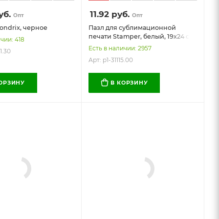
уб.
11.92
руб.
Опт
Опт
ndrix, черное
Пазл для сублимационной
печати Stamper, белый, 19х24 см
чии: 418
Есть в наличии: 2957
1.30
Арт: p1-31115.00
КОРЗИНУ
В КОРЗИНУ