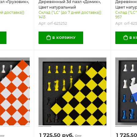
л «Грузовик»,
Деревянный 3d пазл «Домик»,
Деревянны
Цвет натуральный
Цвет нату
ей доставка)):
Склад ("LC" (до 7 дней доставка)):
Склад ("LC"
1413
957
Арт: orf-625252
Арт: orf-62
В КОРЗИНУ
В 
1 725.50
руб.
1 725.5
Опт
Опт