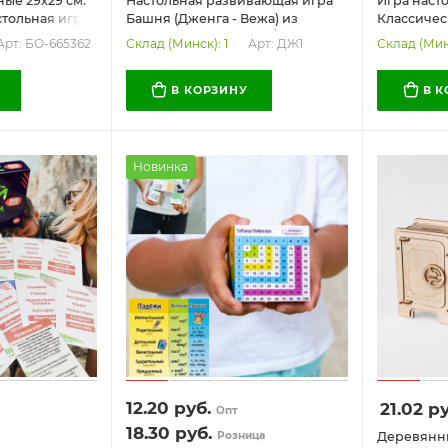
ые 29х29 см.
Настольная развивающая игра
Игра наст
стольная игра,
Башня (Дженга - Вежа) из
Классичес
уры
натурального дерева / 54 бруска.
стратегия
Арт: БО-665362
Арт: ДЖ1
Склад (Минск): 1
Склад (Мин
Экопродукт
внутри)
В КОРЗИНУ
В 
Новинка
12.20
руб.
21.02
ру
Опт
18.30
руб.
Розница
Деревянны