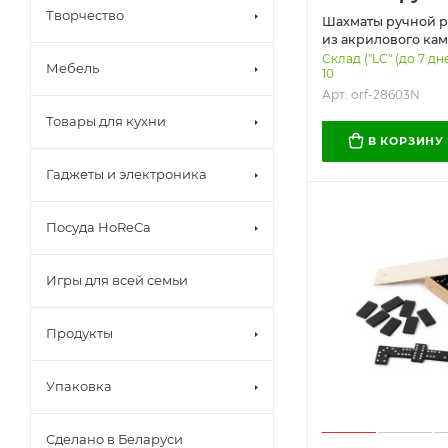
Творчество
Шахматы ручной р
из акрилового ка
Бук, Размер Без ло
Склад ("LC" (до 7 дн
Мебель
10
оранжевый/белый
Арт: orf-28603N
Товары для кухни
В КОРЗИНУ
Гаджеты и электроника
Посуда HoReCa
Игры для всей семьи
Продукты
Упаковка
Сделано в Беларуси