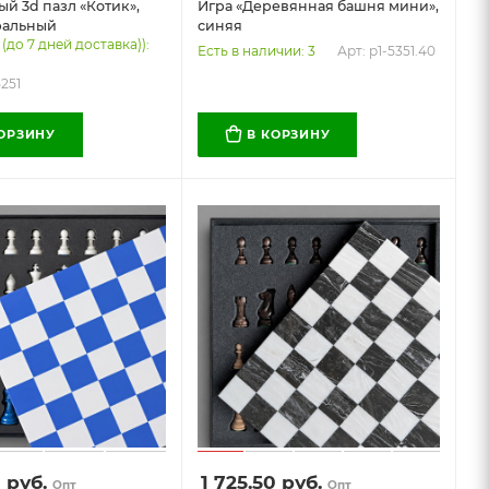
й 3d пазл «Котик»,
Игра «Деревянная башня мини»,
ральный
синяя
 (до 7 дней доставка)):
Арт: p1-5351.40
Есть в наличии: 3
5251
КОРЗИНУ
В КОРЗИНУ
0
руб.
1 725.50
руб.
Опт
Опт