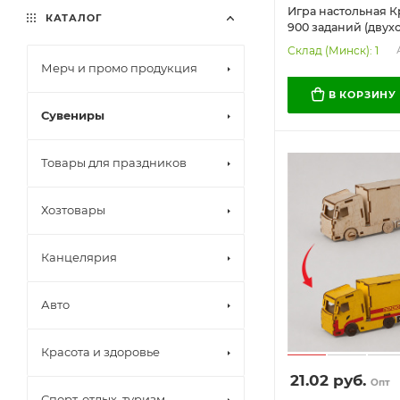
Игра настольная К
КАТАЛОГ
900 заданий (дву
карточки, соврем
Склад (Минск): 1
задания). А ты отг
Мерч и промо продукция
В КОРЗИНУ
Сувениры
Товары для праздников
Хозтовары
Канцелярия
Авто
Красота и здоровье
21.02
руб.
Опт
Спорт, отдых, туризм