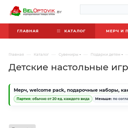
ГЛАВНАЯ
КАТАЛОГ
МЕРЧ И 
—
—
—
Главная
Каталог
Сувениры
Подарки детям
Детские настольные игр
Мерч
,
welcome pack
,
подарочные наборы
,
ка
Партия:
обычно от 20 ед. каждого вида
Меньше:
по согл