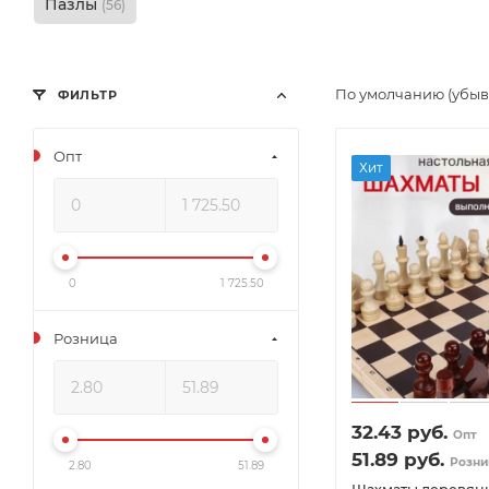
Пазлы
(56)
По умолчанию (убы
ФИЛЬТР
Опт
Хит
0
1 725.50
Розница
32.43
руб.
Опт
51.89
руб.
Розни
2.80
51.89