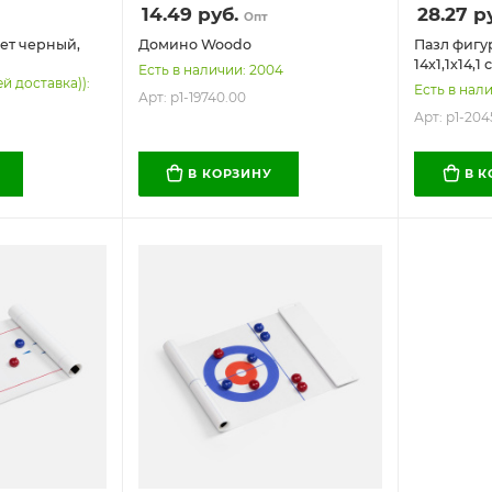
14.49
руб.
28.27
ру
Опт
ет черный,
Домино Woodo
Пазл фигу
14х1,1х14,1 
Есть в наличии: 2004
ей доставка)):
Есть в нал
Арт: p1-19740.00
Арт: p1-204
В КОРЗИНУ
В 