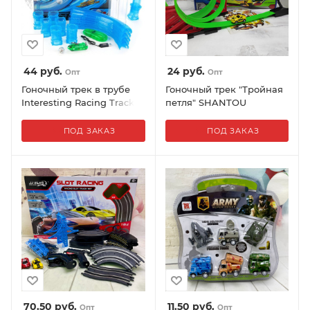
44
руб.
24
руб.
Опт
Опт
Гоночный трек в трубе
Гоночный трек "Тройная
Interesting Racing Track
петля" SHANTOU
Chariots speed pipes
YISHENG 17 элементов,
TWHR-1 27 деталей
300 см + машинка
ПОД ЗАКАЗ
ПОД ЗАКАЗ
70.50
руб.
11.50
руб.
Опт
Опт