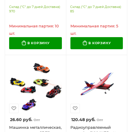
ВОЕННАЯ ТЕХНИКА
длина 11 см инерц, свет-
Склад ("С" до 7 дней Доставка):
Склад ("С" до 7 дней Доставка):
ассорти, длина 12-15 см,
звук, ТЕХНОПАРК, LEVA-
970
85
инерционная,
11SL-BU-SG
ТЕХНОПАРК
Минимальная партия: 10
Минимальная партия: 5
шт.
шт.
В КОРЗИНУ
В КОРЗИНУ
26.60
руб.
120.48
руб.
Опт
Опт
Машинка металлическая,
Радиоуправляемый