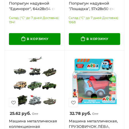
Попрыгун надувной
Попрыгун надувной
"Единорог", 64х28х54 см,
"Лошадка", 57х28х50 см,
ПВХ, насос, JOLLY JOT
ПВХ, насос, JOLLY JOT
Склад ("С" до 7 дней Доставка):
Склад ("С" до 7 дней Доставка):
(ДЖОЛЛИ ДЖОТ), 666128
(ДЖОЛЛИ ДЖОТ), 666123
1941
1968
В КОРЗИНУ
В КОРЗИНУ
25.62
руб.
32.78
руб.
Опт
Опт
Машина металлическая
Машина металлическая,
коллекционная
ГРУЗОВИЧОК ЛЁВА,