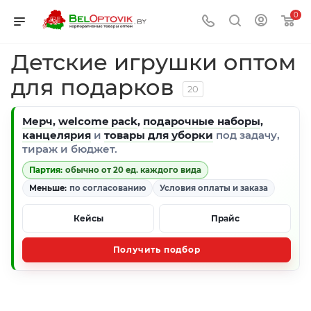
0
Детские игрушки оптом
для подарков
20
Мерч
,
welcome pack
,
подарочные наборы
,
канцелярия
и
товары для уборки
под задачу,
тираж и бюджет.
Партия:
обычно от 20 ед. каждого вида
Меньше:
по согласованию
Условия оплаты и заказа
Кейсы
Прайс
Получить подбор