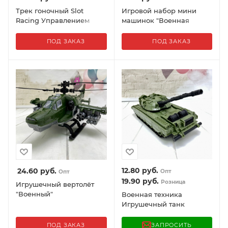
Трек гоночный Slot
Игровой набор мини
Racing Управлением
машинок "Военная
джойстиком, 68
техника" 6 шт.
элементов, 266 см + 2
ПОД ЗАКАЗ
ПОД ЗАКАЗ
машинки
12.80
руб.
24.60
руб.
Опт
Опт
19.90
руб.
Розница
Игрушечный вертолёт
"Военный"
Военная техника
Игрушечный танк
Нордпласт Тарантул 21
см.
ПОД ЗАКАЗ
ЗАПРОСИТЬ