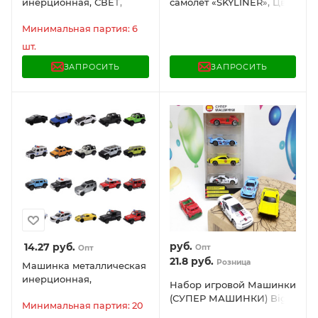
инерционная, СВЕТ,
самолёт «SKYLINER», Цвет
ЗВУК, ПАР, 14 см,
красный
АССОРТИ, FUNKY TOYS
Минимальная партия: 6
шт.
ЗАПРОСИТЬ
ЗАПРОСИТЬ
руб.
14.27
руб.
Опт
Опт
21.8
руб.
Розница
Машинка металлическая
инерционная,
Набор игровой Машинки
открывающиеся двери,
(СУПЕР МАШИНКИ) Big
1:32, ассорти 20 видов,
Минимальная партия: 20
Motors, 4 шт.