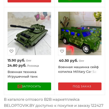
15.90
руб.
40.50
руб.
Опт
Опт
24.80
руб.
Розница
Военная машинка сейф
копилка Military Car Safe
Военная техника
Box
Игрушечный танк
Нордпласт Барс 31 см.
ЗАПРОСИТЬ
ПОД ЗАКАЗ
В каталоге оптового B2B маркетплейса
BELOPTOVIK.BY доступно к покупке и заказу 122427