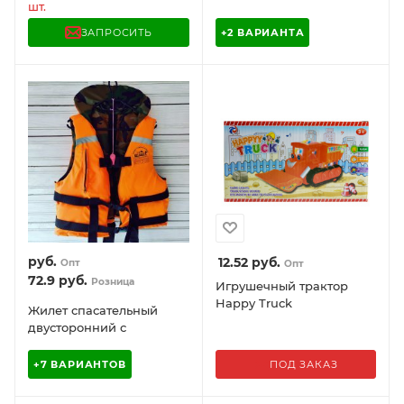
FUNKY TOYS, FT1101
шт.
ЗАПРОСИТЬ
+2 ВАРИАНТА
руб.
12.52
руб.
Опт
Опт
72.9
руб.
Розница
Игрушечный трактор
Happy Truck
Жилет спасательный
двусторонний с
подголовником, свистком
(с наполнителем, ткань
ПОД ЗАКАЗ
+7 ВАРИАНТОВ
Oxford, оранж./хаки).
Имеет доступ