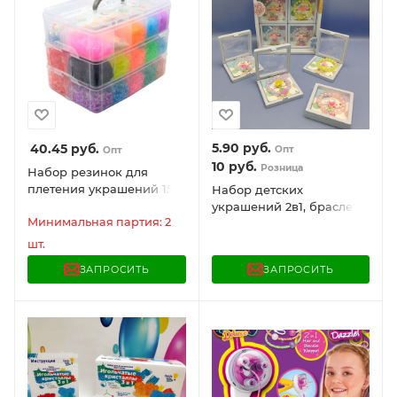
5.90
руб.
40.45
руб.
Опт
Опт
10
руб.
Розница
Набор резинок для
плетения украшений 15
Набор детских
000 шт., 25 цветов, бокс,
украшений 2в1, браслет и
бусины, станок, BAMBOX,
Минимальная партия: 2
кольцо / Цвет МИКС
665973
шт.
ЗАПРОСИТЬ
ЗАПРОСИТЬ