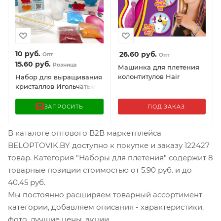
10
руб.
26.60
руб.
Опт
Опт
15.60
руб.
Розница
Машинка для плетения
колонтитулов Hair
Набор для выращивания
Machine Набор
кристаллов Игольчатые
парикмахера с
кристаллы (для
аксессуарами
изготовления 3
ЗАПРОСИТЬ
ПОД ЗАКАЗ
кристаллов), 14+
В каталоге оптового B2B маркетплейса
BELOPTOVIK.BY доступно к покупке и заказу 122427
товар. Категория "Наборы для плетения" содержит 8
товарные позиции стоимостью от 5.90 руб. и до
40.45 руб.
Мы постоянно расширяем товарный ассортимент
категории, добавляем описания - характеристики,
фото, лучшие цены, акции.