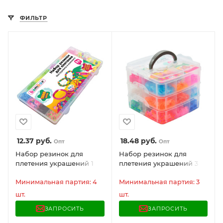
ФИЛЬТР
12.37
руб.
18.48
руб.
Опт
Опт
Набор резинок для
Набор резинок для
плетения украшений 1
плетения украшений 3
500 шт., 24 цвета, бокс,
000 шт., 15 цветов, бокс,
бусины, BAMBOX
Минимальная партия: 4
бусины, станок, BAMBOX,
Минимальная партия: 3
(БАМБОКС), 665977
665976
шт.
шт.
ЗАПРОСИТЬ
ЗАПРОСИТЬ