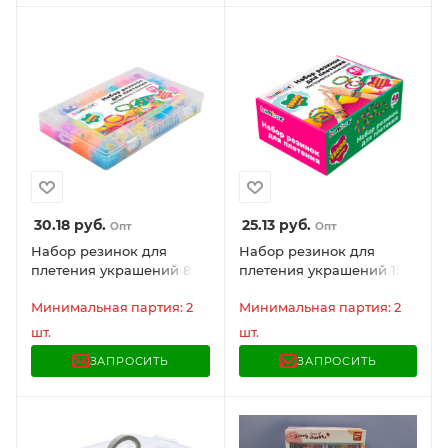
30.18
руб.
25.13
руб.
Опт
Опт
Набор резинок для
Набор резинок для
плетения украшений 8
плетения украшений 15
000 шт., 22 цвета, бокс,
000 шт., 48 цветов,
бусины, станок, BAMBOX,
Минимальная партия: 2
BAMBOX, 665974
Минимальная партия: 2
665975
шт.
шт.
ЗАПРОСИТЬ
ЗАПРОСИТЬ