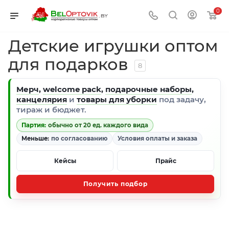
0
Детские игрушки оптом
для подарков
8
Мерч
,
welcome pack
,
подарочные наборы
,
канцелярия
и
товары для уборки
под задачу,
тираж и бюджет.
Партия:
обычно от 20 ед. каждого вида
Меньше:
по согласованию
Условия оплаты и заказа
Кейсы
Прайс
Получить подбор